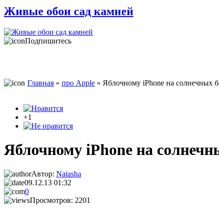
Живые обои сад камней
Подпишитесь
Главная
»
про Apple
» Яблочному iPhone на солнечных б
+1
Яблочному iPhone на солнечн
Автор:
Natasha
09.12.13 01:32
0
Просмотров: 2201