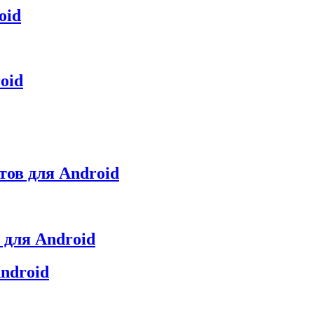
oid
oid
етов для Android
 для Android
ndroid