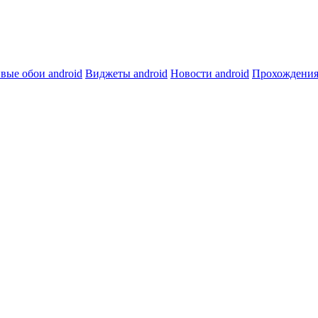
вые обои android
Виджеты android
Новости android
Прохождения