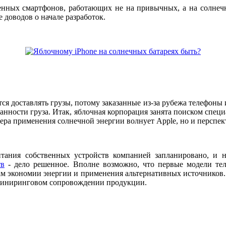
енных смартфонов, работающих не на привычных, а на солнечн
доводов о начале разработок.
 доставлять грузы, потому заказанные из-за рубежа телефоны 
ранности груза. Итак, яблочная корпорация занята поиском спец
фера применения солнечной энергии волнует Apple, но и перспе
тания собственных устройств компанией запланировано, и 
тв
- дело решенное. Вполне возможно, что первые модели те
ам экономии энергии и применения альтернативных источников.
нжиниринговом сопровождении продукции.