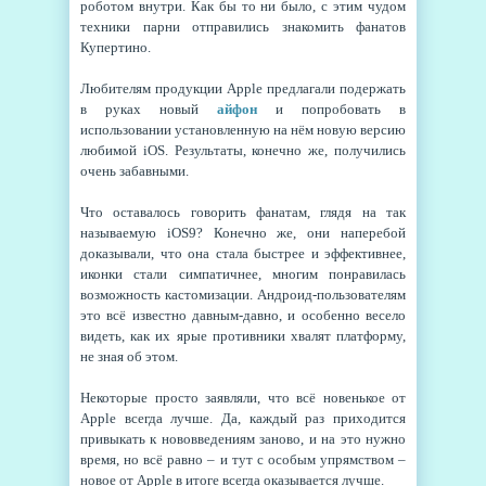
роботом внутри. Как бы то ни было, с этим чудом
техники парни отправились знакомить фанатов
Купертино.
Любителям продукции Apple предлагали подержать
в руках новый
айфон
и попробовать в
использовании установленную на нём новую версию
любимой iOS. Результаты, конечно же, получились
очень забавными.
Что оставалось говорить фанатам, глядя на так
называемую iOS9? Конечно же, они наперебой
доказывали, что она стала быстрее и эффективнее,
иконки стали симпатичнее, многим понравилась
возможность кастомизации. Андроид-пользователям
это всё известно давным-давно, и особенно весело
видеть, как их ярые противники хвалят платформу,
не зная об этом.
Некоторые просто заявляли, что всё новенькое от
Apple всегда лучше. Да, каждый раз приходится
привыкать к нововведениям заново, и на это нужно
время, но всё равно – и тут с особым упрямством –
новое от Apple в итоге всегда оказывается лучше.