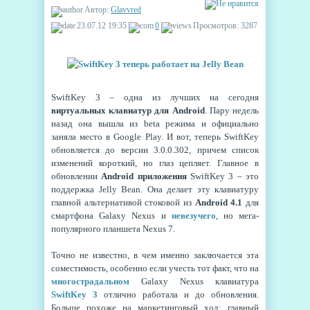
Автор:
Glavvred
23.07.12 19:35
0
Просмотров: 3287
SwiftKey 3 – одна из лучших на сегодня
виртуальных клавиатур для Android
. Пару недель
назад она вышла из beta режима и официально
заняла место в Google Play. И вот, теперь SwiftKey
обновляется до версии 3.0.0.302, причем список
изменений короткий, но глаз цепляет. Главное в
обновлении
Android приложения
SwiftKey 3 – это
поддержка Jelly Bean. Она делает эту клавиатуру
главной альтернативой стоковой из
Android 4.1
для
смартфона Galaxy Nexus и
невезучего
, но мега-
популярного планшета Nexus 7.
Точно не известно, в чем именно заключается эта
соместимость, особенно если учесть тот факт, что на
многострадальном
Galaxy Nexus клавиатура
SwiftKey 3
отлично работала и до обновления.
Больше похоже на маркетинговый ход: главный