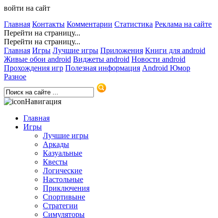
войти на сайт
Главная
Контакты
Комментарии
Статистика
Реклама на сайте
Перейти на страницу...
Перейти на страницу...
Главная
Игры
Лучшие игры
Приложения
Книги для android
Живые обои android
Виджеты android
Новости android
Прохождения игр
Полезная информация
Android Юмор
Разное
Навигация
Главная
Игры
Лучшие игры
Аркады
Казуальные
Квесты
Логические
Настольные
Приключения
Спортивыне
Стратегии
Симуляторы