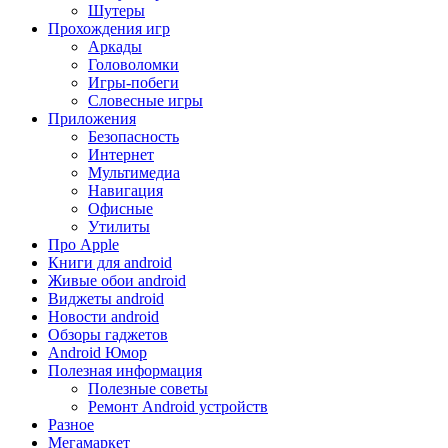
Шутеры
Прохождения игр
Аркады
Головоломки
Игры-побеги
Словесные игры
Приложения
Безопасность
Интернет
Мультимедиа
Навигация
Офисные
Утилиты
Про Apple
Книги для android
Живые обои android
Виджеты android
Новости android
Обзоры гаджетов
Android Юмор
Полезная информация
Полезные советы
Ремонт Android устройств
Разное
Мегамаркет