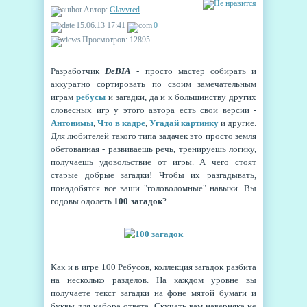
Автор:
Glavvred
15.06.13 17:41
0
Просмотров: 12895
Разработчик
DeBIA
- просто мастер собирать и
аккуратно сортировать по своим замечательным
играм
ребусы
и загадки, да и к большинству других
словесных игр у этого автора есть свои версии -
Антонимы
,
Что в кадре
,
Угадай картинку
и другие.
Для любителей такого типа задачек это просто земля
обетованная - развиваешь речь, тренируешь логику,
получаешь удовольствие от игры. А чего стоят
старые добрые загадки! Чтобы их разгадывать,
понадобятся все ваши "головоломные" навыки. Вы
годовы одолеть
100 загадок
?
Как и в игре 100 Ребусов, коллекция загадок разбита
на несколько разделов. На каждом уровне вы
получаете текст загадки на фоне мятой бумаги и
буквы для набора ответа. Скучать вам наверняка не