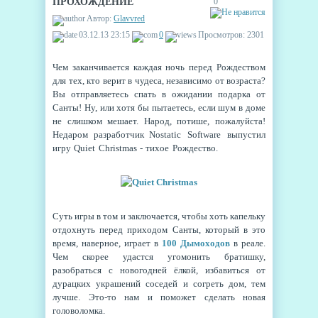
ПРОХОЖДЕНИЕ
0
Автор:
Glavvred
03.12.13 23:15
0
Просмотров: 2301
Чем заканчивается каждая ночь перед Рождеством
для тех, кто верит в чудеса, независимо от возраста?
Вы отправляетесь спать в ожидании подарка от
Санты! Ну, или хотя бы пытаетесь, если шум в доме
не слишком мешает. Народ, потише, пожалуйста!
Недаром разработчик
Nostatic Software выпустил
игру
Quiet Christmas
- тихое Рождество.
Суть игры в том и заключается, чтобы хоть капельку
отдохнуть перед приходом Санты, который в это
время, наверное, играет в
100 Дымоходов
в реале.
Чем скорее удастся угомонить братишку,
разобраться с новогодней ёлкой, избавиться от
дурацких украшений соседей и согреть дом, тем
лучше. Это-то нам и поможет сделать новая
головоломка.