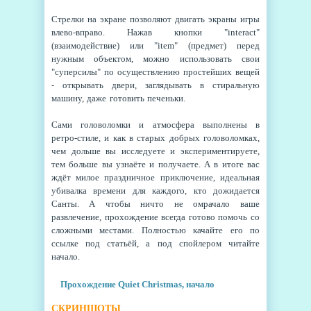
Стрелки на экране позволяют двигать экраны игры
влево-вправо. Нажав кнопки
"interact"
(взаимодействие) или "item"
(предмет) перед
нужным объектом, можно использовать свои
"суперсилы" по осуществлению простейших вещей
- открывать двери, заглядывать в стиральную
машину, даже готовить печеньки.
Сами головоломки и атмосфера выполнены в
ретро-стиле, и как в старых добрых головоломках,
чем дольше вы исследуете и экспериментируете,
тем больше вы узнаёте и получаете. А в итоге вас
ждёт милое праздничное приключение, идеальная
убивалка времени для каждого, кто дожидается
Санты. А чтобы ничто не омрачало ваше
развлечение, прохождение всегда готово помочь со
сложными местами. Полностью качайте его по
ссылке под статьёй, а под спойлером читайте
начало.
Прохождение Quiet Christmas, начало
СКРИНШОТЫ