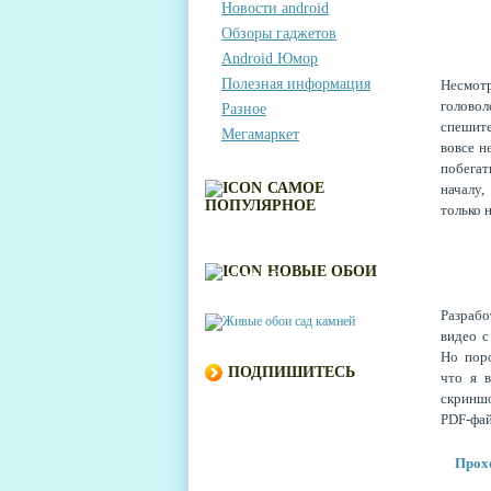
Новости android
Обзоры гаджетов
Android Юмор
Полезная информация
Несмот
головол
Разное
спешите
Мегамаркет
вовсе н
побегат
САМОЕ
началу,
ПОПУЛЯРНОЕ
только 
ЖИВЫЕ ОБОИ САД
НОВЫЕ ОБОИ
КАМНЕЙ
Разраб
видео с
Но поро
ПОДПИШИТЕСЬ
что я в
скриншо
PDF-фай
Прохо