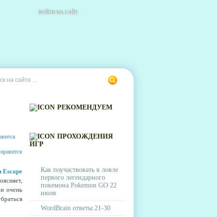
ВОЙТИ НА САЙТ
РЕКОМЕНДУЕМ
ПРОХОЖДЕНИЯ
ИГР
Как поучаствовать в ловле
m Escape
первого легендарного
оясняет,
покемона Pokemon GO 22
 и очень
июля
убраться
WordBrain ответы 21-30