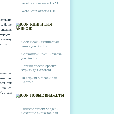
WordBrain ответы 11-20
WordBrain ответы 1-10
леньких
ь. Но не
КНИГИ ДЛЯ
ANDROID
 спальня
 изрядно
к самому
Cook Book - кулинарная
менты. И
книга для Android
Спокойной ночи! - сказка
для Android
Легкий способ бросить
курить для Android
ылку на
ложений.
100 притч о любви для
Android
сем, так
енно, со
), а сам
НОВЫЕ ВИДЖЕТЫ
Ultimate custom widget -
Создание виджетов для