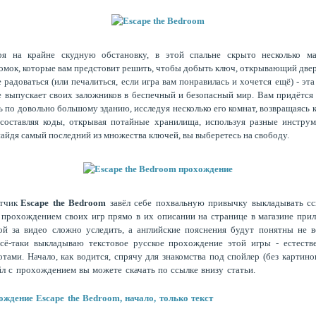
ря на крайне скудную обстановку, в этой спальне скрыто несколько ма
омок, которые вам предстовит решить, чтобы добыть ключ, открывающий двер
 радоваться (или печалиться, если игра вам понравилась и хочется ещё) - эта
е выпускает своих заложников в беспечный и безопасный мир. Вам придётся
ь по довольно большому зданию, исследуя несколько его комнат, возвращаясь 
 составляя коды, открывая потайные хранилища, используя разные инстру
найдя самый последний из множества ключей, вы выберетесь на свободу.
отчик
Escape the Bedroom
завёл себе похвальную привычку выкладывать сс
 прохождением своих игр прямо в их описании на странице в магазине при
й за видео сложно уследить, а английские пояснения будут понятны не в
сё-таки выкладываю текстовое русское прохождение этой игры - естеств
тами. Начало, как водится, спрячу для знакомства под спойлер (без картинок
л с прохождением вы можете скачать по ссылке внизу статьи.
ждение Escape the Bedroom, начало, только текст