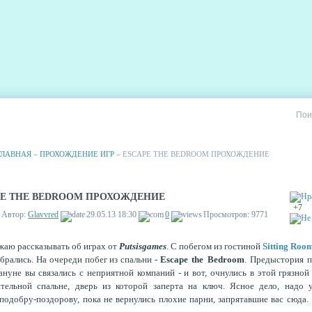
РИИ
СТАТИСТИКА
РЕКЛАМА НА САЙТЕ
ГЛАВНАЯ
»
ПРОХОЖДЕНИЕ ИГР
» ESCAPE THE BEDROOM ПРОХОЖДЕНИЕ
PE THE BEDROOM ПРОХОЖДЕНИЕ
+7
Автор:
Glavvred
29.05.13 18:30
0
Просмотров: 9771
аю рассказывать об играх от
Putsisgames
. С побегом из гостиной
Sitting Roo
брались. На очереди побег из спальни -
Escape the Bedroom
. Предыстория п
ануне вы связались с неприятной компаний - и вот, очнулись в этой грязной
тельной спальне, дверь из которой заперта на ключ. Ясное дело, надо 
подобру-поздорову, пока не вернулись плохие парни, запрятавшие вас сюда.