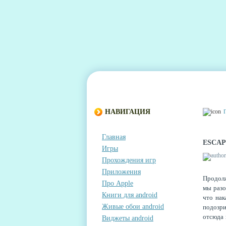
ГЛАВНАЯ
КОНТАКТЫ
КОММЕНТА
НАВИГАЦИЯ
Главная
ESCA
Игры
Прохождения игр
Приложения
Продолж
Про Apple
мы разо
Книги для android
что нак
Живые обои android
подозри
отсюда 
Виджеты android