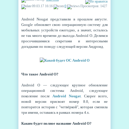
09.03.17 16:16
0
Просмотров: 1427
Android Nougat представили в прошлом августе.
Google обновляет свою операционную систему для
мобильных устройств ежегодно, а значит, осталось
не так много времени до выхода Android O. Делимся
просочившимися секретами и интересными
догадками по поводу следующей версии Андроид.
Что такое Android O?
Android O — следующее крупное обновление
операционной системы Android, следующее
поколение после
Android Nougat
. Скорее всего,
новой версии присвоят номер 8.0, если не
повторится история с "четвёркой", которая сменила
три имени, оставаясь в рамках номера 4.х.
Каким будет полное название Android O?