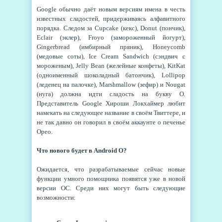
Google обычно даёт новым версиям имена в честь
известных сладостей, придерживаясь алфавитного
порядка. Следом за Cupcake (кекс), Donut (пончик),
Eclair (эклер), Froyo (замороженный йогурт),
Gingerbread (имбирный пряник), Honeycomb
(медовые соты), Ice Cream Sandwich (сэндвич с
мороженым), Jelly Bean (желейные конфеты), KitKat
(одноименный шоколадный батончик), Lollipop
(леденец на палочке), Marshmallow (зефир) и Nougat
(нуга) должна идти сладость на букву О.
Представитель Google Хироши Локхаймер любит
намекать на следующее название в своём Твиттере, и
не так давно он говорил в своём аккаунте о печенье
Орео.
Что нового будет в Android O?
Ожидается, что разрабатываемые сейчас новые
функции умного помощника появятся уже в новой
версии ОС. Среди них могут быть следующие
возможности: