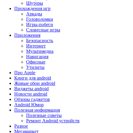
Шутеры
Прохождения игр
Аркады
Головоломки
Игры-побеги
Словесные игры
Приложения
Безопасность
Интернет
Мультимедиа
Навигация
Офисные
Утилиты
Про Apple
Книги для android
Живые обои android
Виджеты android
Новости android
Обзоры гаджетов
Android Юмор
Полезная информация
Полезные советы
Ремонт Android устройств
Разное
Мегамаркет