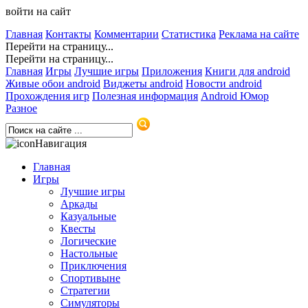
войти на сайт
Главная
Контакты
Комментарии
Статистика
Реклама на сайте
Перейти на страницу...
Перейти на страницу...
Главная
Игры
Лучшие игры
Приложения
Книги для android
Живые обои android
Виджеты android
Новости android
Прохождения игр
Полезная информация
Android Юмор
Разное
Навигация
Главная
Игры
Лучшие игры
Аркады
Казуальные
Квесты
Логические
Настольные
Приключения
Спортивыне
Стратегии
Симуляторы