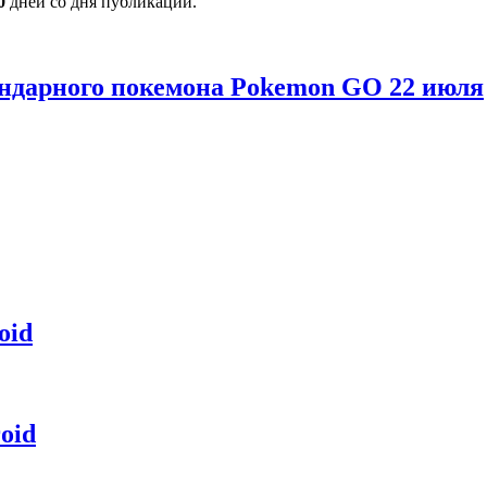
0
дней со дня публикации.
гендарного покемона Pokemon GO 22 июля
oid
oid