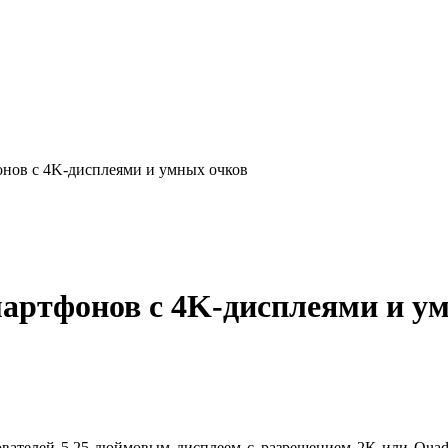
онов с 4K-дисплеями и умных очков
артфонов с 4K-дисплеями и у
ователей 5.25-дюймовым дисплеем с разрешением 2К или Quad