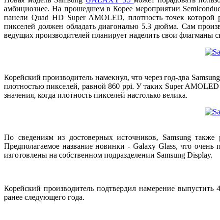
амбициознее. На прошедшем в Корее мероприятии Semiconduct
панели Quad HD Super AMOLED, плотность точек которой ра
пикселей должен обладать диагональю 5.3 дюйма. Сам произв
ведущих производителей планирует наделить свои флагманы 
Корейский производитель намекнул, что через год-два Samsun
плотностью пикселей, равной 860 ppi. У таких Super AMOLED 
значения, когда плотность пикселей настолько велика.
По сведениям из достоверных источников, Samsung также р
Предполагаемое название новинки - Galaxy Glass, что очень 
изготовлены на собственном подразделении Samsung Display.
Корейский производитель подтвердил намерение выпустить 4
ранее следующего года.