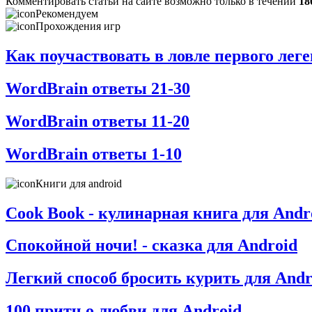
Комментировать статьи на сайте возможно только в течении
18
Рекомендуем
Прохождения игр
Как поучаствовать в ловле первого ле
WordBrain ответы 21-30
WordBrain ответы 11-20
WordBrain ответы 1-10
Книги для android
Cook Book - кулинарная книга для Andr
Спокойной ночи! - сказка для Android
Легкий способ бросить курить для Andr
100 притч о любви для Android