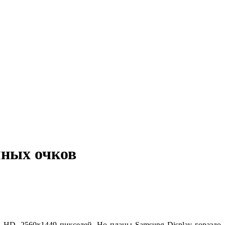
мных очков
 HD, 2560х1449 пикселей. Но планы Samsung Display гораздо