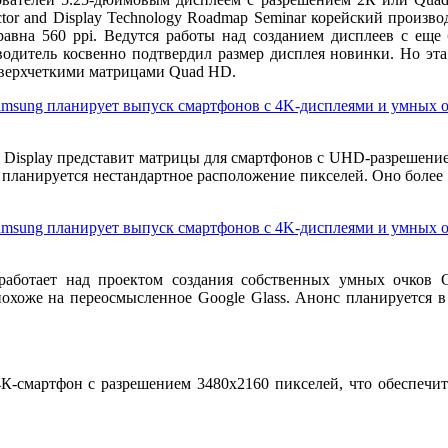
or and Display Technology Roadmap Seminar корейский произв
вна 560 ppi. Ведутся работы над созданием дисплеев с еще
одитель косвенно подтвердил размер дисплея новинки. Но эта
сверхчеткими матрицами Quad HD.
g Display представит матрицы для смартфонов с UHD-разрешени
планируется нестандартное расположение пикселей. Оно более б
аботает над проектом создания собственных умных очков Ga
похоже на переосмысленное Google Glass. Анонс планируется в
К-смартфон с разрешением 3480х2160 пикселей, что обеспечит 