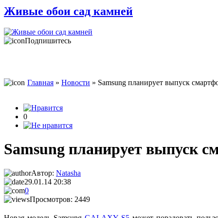
Живые обои сад камней
Подпишитесь
Главная
»
Новости
» Samsung планирует выпуск смартф
0
Samsung планирует выпуск см
Автор:
Natasha
29.01.14 20:38
0
Просмотров: 2449
Новая модель Samsung
GALAXY S5
может порадовать польз