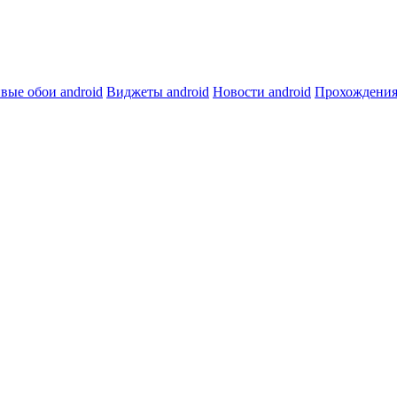
вые обои android
Виджеты android
Новости android
Прохождения