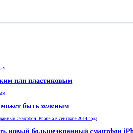
еским или пластиковым
а может быть зеленым
ь новый большеэкранный смартфон iPhon