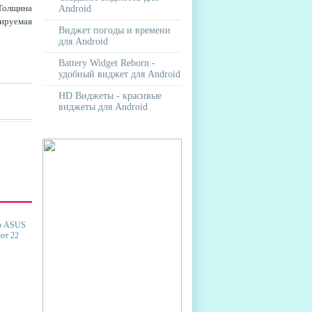
 Толщина
Android
нируемая
Виджет погоды и времени
для Android
Battery Widget Reborn -
удобный виджет для Android
HD Виджеты - красивые
виджеты для Android
НОГО
Y
В