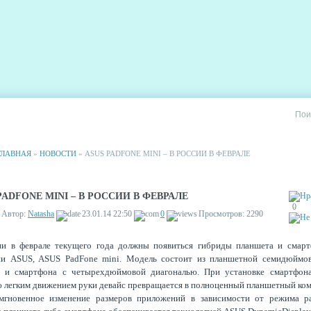
РИИ
СТАТИСТИКА
РЕКЛАМА НА САЙТЕ
ГЛАВНАЯ
»
НОВОСТИ
» ASUS PADFONE MINI – В РОССИИ В ФЕВРАЛЕ
PADFONE MINI – В РОССИИ В ФЕВРАЛЕ
0
Автор:
Natasha
23.01.14 22:50
0
Просмотров: 2290
ии в феврале текущего года должны появиться гибриды планшета и смарт
ии ASUS, ASUS PadFone mini. Модель состоит из планшетной семидюймов
и и смартфона с четырехдюймовой диагональю. При установке смартфона
 легким движением руки девайс превращается в полноценный планшетный ко
мгновенное изменение размеров приложений в зависимости от режима р