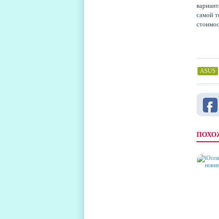
вариант
самой т
стоимос
ASUS
ПОХО
IOCEA
ТОПОВ