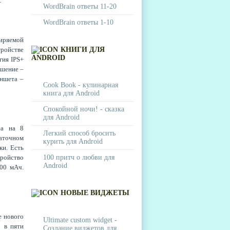
.
WordBrain ответы 11-20
WordBrain ответы 1-10
ширяемой
ройстве
КНИГИ ДЛЯ
ANDROID
гия IPS+
ешение –
аншета –
Cook Book - кулинарная
книга для Android
Спокойной ночи! - сказка
для Android
ра на 8
Легкий способ бросить
аточном
курить для Android
ки. Есть
тройство
100 притч о любви для
Android
00 мАч.
НОВЫЕ ВИДЖЕТЫ
е нового
Ultimate custom widget -
о в пяти
Создание виджетов для