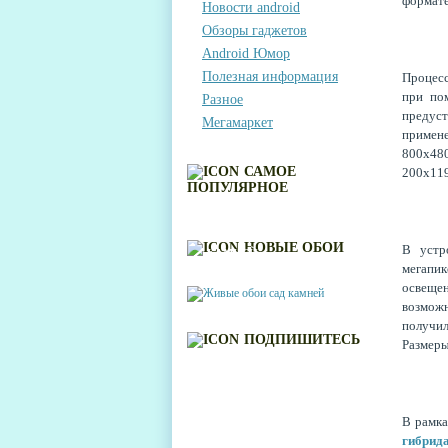
формате
Новости android
Обзоры гаджетов
Android Юмор
Полезная информация
Процесс
при по
Разное
предуст
Мегамаркет
примене
800х480
САМОЕ
200х119
ПОПУЛЯРНОЕ
ЖИВЫЕ ОБОИ САД
НОВЫЕ ОБОИ
В устр
КАМНЕЙ
мегапи
освещен
возможн
получи
ПОДПИШИТЕСЬ
Размеры
В рамка
гибрид