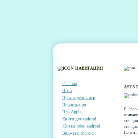
ГЛАВНАЯ
КОНТАКТЫ
КОММЕНТА
НАВИГАЦИЯ
Главная
ASUS 
Игры
Прохождения игр
Приложения
В Росс
Про Apple
компан
Книги для android
станци
Живые обои android
станцию
Почти 
Виджеты android