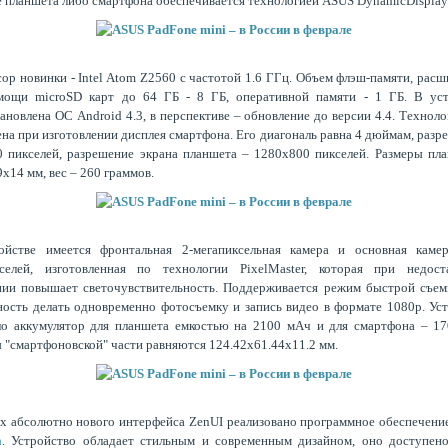
 планшета либо смартфона обеспечивается технологией ASUS DynamicDisplay
ор новинки - Intel Atom Z2560 с частотой 1.6 ГГц. Объем флэш-памяти, рас
мощи microSD карт до 64 ГБ - 8 ГБ, оперативной памяти - 1 ГБ. В уст
ановлена ОС Android 4.3, в перспективе – обновление до версии 4.4. Техноло
на при изготовлении дисплея смартфона. Его диагональ равна 4 дюймам, разр
 пикселей, разрешение экрана планшета – 1280х800 пикселей. Размеры пл
х14 мм, вес – 260 граммов.
ойстве имеется фронтальная 2-мегапиксельная камера и основная каме
кселей, изготовленная по технологии PixelMaster, которая при недост
ии повышает светочувствительность. Поддерживается режим быстрой съем
ость делать одновременно фотосъемку и запись видео в формате 1080р. Ус
ло аккумулятор для планшета емкостью на 2100 мАч и для смартфона – 17
 "смартфоновской" части равняются 124.42x61.44x11.2 мм.
х абсолютно нового интерфейса ZenUI реализовано программное обеспечени
а
. Устройство обладает стильным и современным дизайном, оно доступен