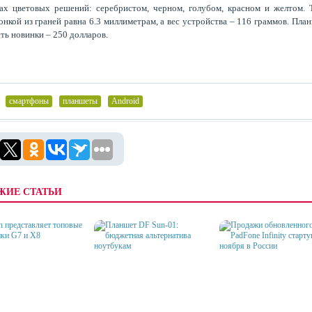
ах цветовых решений: серебристом, черном, голубом, красном и желтом.
онкой из граней равна 6.3 миллиметрам, а вес устройства – 116 граммов. Пла
ть новинки – 250 долларов.
,
смартфоны
,
планшеты
,
Android
ЖИЕ СТАТЬИ
ПРОДАЖИ ОБНОВЛЕН
ПЛАНШЕТ DF SUN-01:
ASUS PADFONE INFINIT
N ПРЕДСТАВЛЯЕТ
БЮДЖЕТНАЯ АЛЬТЕРНАТИВА
СТАРТУЮТ 22 НОЯБРЯ 
ЫЕ НОВИНКИ G7 И X8
НОУТБУКАМ
РОССИИ