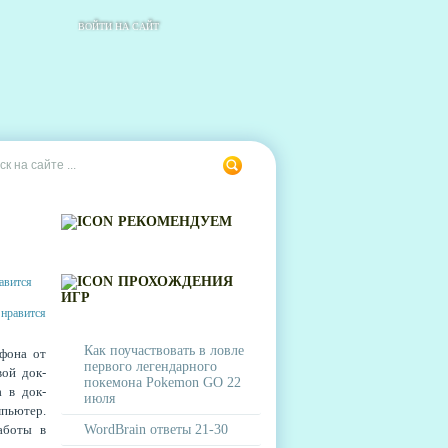
ВОЙТИ НА САЙТ
РЕКОМЕНДУЕМ
ПРОХОЖДЕНИЯ
ИГР
Как поучаствовать в ловле
фона от
первого легендарного
ой док-
покемона Pokemon GO 22
 в док-
июля
мпьютер.
аботы в
WordBrain ответы 21-30