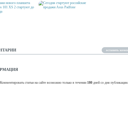
АЖИ НОВОГО
СЕГОДНЯ СТАРТУЮТ
ЕТА ARCHOS 101 XS 2
РОССИЙСКИЕ ПРОДАЖИ
УЮТ ДО КОНЦА ГОДА
ASUS PADFONE
НТАРИИ
оставить коме
РМАЦИЯ
Комментировать статьи на сайте возможно только в течении
180
дней со дня публикации