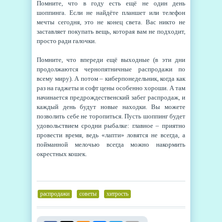
Помните, что в году есть ещё не один день
шоппинга. Если не найдёте планшет или телефон
мечты сегодня, это не конец света. Вас никто не
заставляет покупать вещь, которая вам не подходит,
просто ради галочки.
Помните, что впереди ещё выходные (в эти дни
продолжаются чернопятничные распродажи по
всему миру). А потом – киберпонедельник, когда как
раз на гаджеты и софт цены особенно хороши. А там
начинается предрождественский забег распродаж, и
каждый день будут новые находки. Вы можете
позволить себе не торопиться. Пусть шоппинг будет
удовольствием сродни рыбалке: главное – приятно
провести время, ведь «лапти» ловятся не всегда, а
пойманной мелочью всегда можно накормить
окрестных кошек.
распродажи
,
советы
,
хитрость