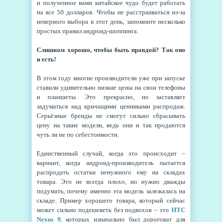
и полученное вами китайское чудо будет работать
на все 50 долларов. Чтобы не расстраиваться из-за
неверного выбора в этот день, запомните несколько
простых правил андроид-шоппинга.
Слишком хорошо, чтобы быть правдой? Так оно
и есть!
В этом году многие производители уже при запуске
ставили удивительно низкие цены на свои телефоны
и планшеты. Это прекрасно, но заставляет
задуматься над кричащими ценниками распродаж.
Серьёзные бренды не смогут сильно сбрасывать
цену на такие модели, ведь они и так продаются
чуть ли не по себестоимости.
Единственный случай, когда это происходит –
вариант, когда андроид-производитель пытается
распродать остатки ненужного ему на складах
товара. Это не всегда плохо, но нужно дважды
подумать, почему именно эта модель залежалась на
складе. Пример хорошего товара, который сейчас
может сильно подешеветь без подвохов – это
HTC
Nexus 9
, которых изначально был дороговат для