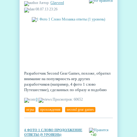
Автор:
Glavvred
08.07.13 23:26
Разработчик Second Gear Games, похоже, обратил
внимание на популярность игр других
разработчиков (например, 4 фото 1 слово
Путешествие), сделанных по образу и подобию
его головоломки 4 Фото 1 Слово Продолжение, и
0
Просмотров: 60652
решил выпустить ещё одну игру с таким
оформлением, забирая заслуженную популярность.
игры
,
прохождения
,
second gear games
Более того, автору удалось привнести в знакомый
жанр кое-что новенькое. Знакомимся: 1 Фото 1
Слово Мозаика.
4 ФОТО 1 СЛОВО ПРОДОЛЖЕНИЕ
ОТВЕТЫ (9 УРОВЕНЬ)
+40