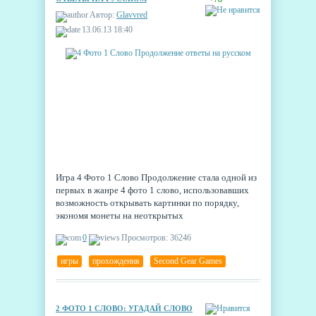
Автор:
Glavvred
13.06.13 18:40
Игра 4 Фото 1 Слово Продолжение стала одной из
первых в жанре 4 фото 1 слово, использовавших
возможность открывать картинки по порядку,
экономя монеты на неоткрытых
изображениях. Получилась красивая, аккуратная и
0
Просмотров: 36246
очень интересная словесная игра, в которую с
удовольствием играет большое количество
игры
,
прохождения
,
Second Gear Games
владельцев андроид устройств - что называется, и
стар, и млад.
2 ФОТО 1 СЛОВО: УГАДАЙ СЛОВО