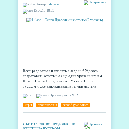
Автор:
Glavvred
15.06.13 18:33
Всем радоваться и хлопать в ладоши! Удалось
подготовить ответы на ещё один уровень игры 4
Фото 1 Слово Продолжение! Уровни 1-8 на
русском я уже выкладывала, а теперь настала
очередь девятого уровня этой замечательной
0
Просмотров: 22132
игры. Ещё двадцать слов, каждое из которых
объединяет по смыслу четыре картинки, спокойно
игры
,
прохождения
,
second gear games
лежат в виде скриншотов в новеньком ZIP-архиве.
А под спойлером можно подсмотреть ровно
половину из них.
4 ФОТО 1 СЛОВО ПРОДОЛЖЕНИЕ
ОТВЕТЫ НА РУССКОМ
+78