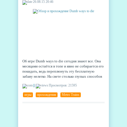
26.08.15 20:46
Об игре Dumb ways to die сегодня знают все. Она
месяцами остаётся в топе и явно не собирается его
покидать, ведь переплюнуть эту бесплатную
забаву нелегко. На свете столько глупых способов
умереть – давайте же защитим от гибели этих
0
Просмотров: 21595
забавных человечков!
игры
,
прохождения
,
Metro Trains