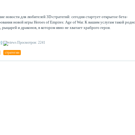
ие новости для любителей 3D-стратегий: сегодня стартует открытое бета-
ования новой игры Heroes of Empires: Age of War. К вашим услугам такой родн
в, рыцарей и драконов, в котором явно не хватает храброго героя.
0
Просмотров: 2241
,
стратегии