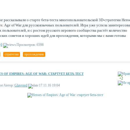
е рассказывали о старте бета-теста многопользовательской 3D-стратегии Heroe
s: Age of War для русскоязычных пользователей. Игра уже успела заинтересов
 пользователей, и с ростом русского игрового сообщества растёт количество
ских советов и хороших идей для прохождения, которыми мы с вами готовы
литься.
0
Просмотров: 6598
,
стратегии
,
прохождения
S OF EMPIRES: AGE OF WAR: СТАРТУЕТ БЕТА-ТЕСТ
+2
Автор:
Glavvred
17.11.16 19:04