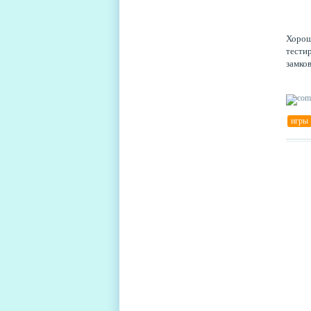
Хорош
тестир
замко
игры