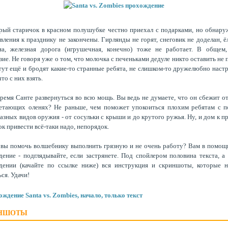
рый старичок в красном полушубке честно приехал с подарками, но обнару
вления к празднику не закончены. Гирлянды не горят, снеговик не доделан, ё
на, железная дорога (игрушечная, конечно) тоже не работает. В общем,
зие. Не говоря уже о том, что молочка с печеньками дедуле никто оставить не 
 тут ещё и бродят какие-то странные ребята, не слишком-то дружелюбно наст
то с них взять.
ремя Санте развернуться во всю мощь. Вы ведь не думаете, что он сбежит о
летающих оленях? Не раньше, чем поможет упокоиться плохим ребятам с 
азных видов оружия - от сосульки с крыши и до крутого ружья. Ну, и дом к п
ок привести всё-таки надо, непорядок.
вы помочь волшебнику выполнить грязную и не очень работу? Вам в помощ
ение - подглядывайте, если застрянете. Под спойлером половина текста, а
дении (качайте по ссылке ниже) вся инструкция и скриншоты, которые н
ься. Удачи!
ждение Santa vs. Zombies, начало, только текст
НШОТЫ