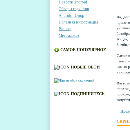
Новости android
Обзоры гаджетов
Android Юмор
Да, доб
Полезная информация
пригото
украше
Разное
безобра
Мегамаркет
Ах, да,
Зомби, ч
САМОЕ ПОПУЛЯРНОЕ
Самое в
своих 
ЖИВЫЕ ОБОИ САД
самых р
НОВЫЕ ОБОИ
КАМНЕЙ
в поряд
Вы гото
прохожд
ПОДПИШИТЕСЬ
прохож
запутат
Прохо
СКРИ