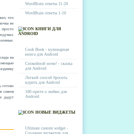
WordBrain ответы 11-20
WordBrain ответы 1-10
жил, что
лочка не
 просто
КНИГИ ДЛЯ
ANDROID
подумал.
роенные.
Cook Book - кулинарная
книга для Android
тсюда на
помощью
Спокойной ночи! - сказка
для Android
разднику
Легкий способ бросить
курить для Android
ь готово
 в самом
100 притч о любви для
Android
е дадут
НОВЫЕ ВИДЖЕТЫ
Ultimate custom widget -
Создание виджетов для