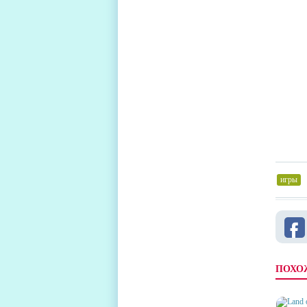
игры
,
ПОХО