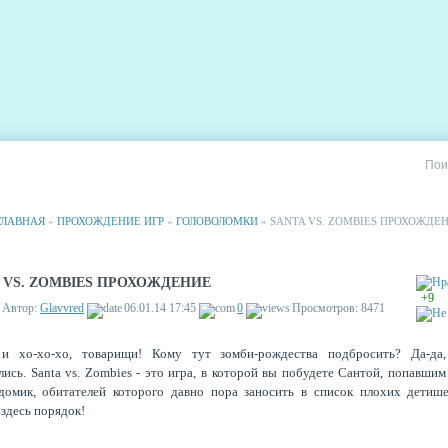
РИИ
СТАТИСТИКА
РЕКЛАМА НА САЙТЕ
ГЛАВНАЯ
»
ПРОХОЖДЕНИЕ ИГР
»
ГОЛОВОЛОМКИ
» SANTA VS. ZOMBIES ПРОХОЖДЕ
 VS. ZOMBIES ПРОХОЖДЕНИЕ
+9
Автор:
Glavvred
06.01.14 17:45
0
Просмотров: 8471
 и хо-хо-хо, товарищи! Кому тут зомби-рождества подбросить? Да-да
ись. Santa vs. Zombies - это игра, в которой вы побудете Сантой, попавшим
домик, обитателей которого давно пора заносить в список плохих детише
 здесь порядок!