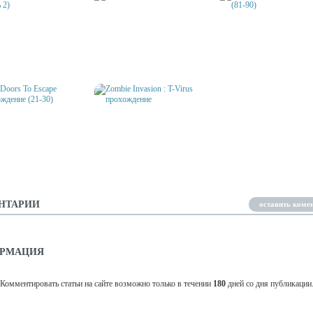
OF THE DEAD
100 ZOMBIES 2
ЖДЕНИЕ (ЧАСТЬ 2)
GEISHA ПРОХОЖДЕНИЕ
ПРОХОЖДЕНИЕ (81-90)
DOORS TO ESCAPE
ZOMBIE INVASION : T-VIRUS
ЖДЕНИЕ (21-30)
ПРОХОЖДЕНИЕ
НТАРИИ
оставить коме
РМАЦИЯ
Комментировать статьи на сайте возможно только в течении
180
дней со дня публикации