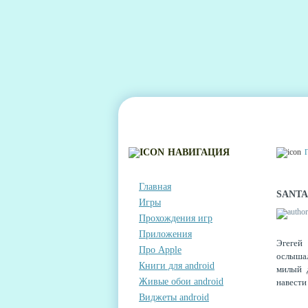
ГЛАВНАЯ
КОНТАКТЫ
КОММЕНТА
НАВИГАЦИЯ
Главная
SANTA
Игры
Прохождения игр
Приложения
Эгегей
Про Apple
ослышал
Книги для android
милый 
Живые обои android
навести
Виджеты android