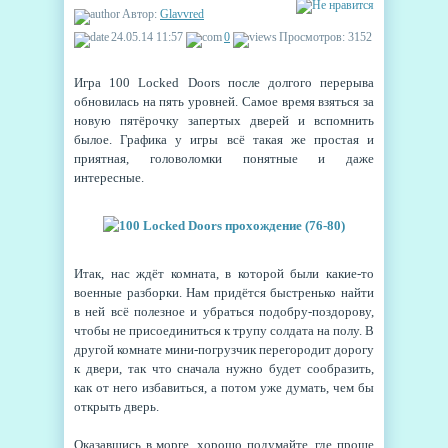
Автор:
Glavvred
24.05.14 11:57
0
Просмотров: 3152
Игра 100 Locked Doors после долгого перерыва
обновилась на пять уровней. Самое время взяться за
новую пятёрочку запертых дверей и вспомнить
былое. Графика у игры всё такая же простая и
приятная, головоломки понятные и даже
интересные.
Итак, нас ждёт комната, в которой были какие-то
военные разборки. Нам придётся быстренько найти
в ней всё полезное и убраться подобру-поздорову,
чтобы не присоединиться к трупу солдата на полу. В
другой комнате мини-погрузчик перегородит дорогу
к двери, так что сначала нужно будет сообразить,
как от него избавиться, а потом уже думать, чем бы
открыть дверь.
Оказавшись в морге, хорошо подумайте, где проще