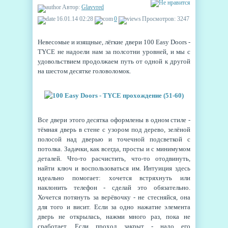
Автор:
Glavvred
16.01.14 02:28
0
Просмотров: 3247
Невесомые и изящные, лёгкие двери 100 Easy Doors -
TYCE не надоели нам за полсотни уровней, и мы с
удовольствием продолжаем путь от одной к другой
на шестом десятке головоломок.
Все двери этого десятка оформлены в одном стиле -
тёмная дверь в стене с узором под дерево, зелёной
полосой над дверью и точечной подсветкой с
потолка. Задачки, как всегда, просты и с минимумом
деталей. Что-то расчистить, что-то отодвинуть,
найти ключ и воспользоваться им. Интуиция здесь
идеально помогает: хочется встряхнуть или
наклонить телефон - сделай это обязательно.
Хочется потянуть за верёвочку - не стесняйся, она
для того и висит. Если за одно нажатие элемента
дверь не открылась, нажми много раз, пока не
сработает. Если проход закрыт - надо его