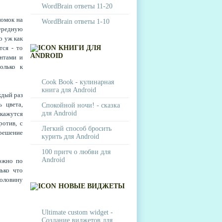
WordBrain ответы 11-20
ломок на
WordBrain ответы 1-10
чередную
о уж как
тся - то
КНИГИ ДЛЯ
ANDROID
ентами и
олько к
Cook Book - кулинарная
книга для Android
ждый раз
 цвета,
Спокойной ночи! - сказка
для Android
 кажутся
ротив, с
Легкий способ бросить
 решение
курить для Android
100 притч о любви для
Android
можно по
ько что
половину
НОВЫЕ ВИДЖЕТЫ
Ultimate custom widget -
Создание виджетов для