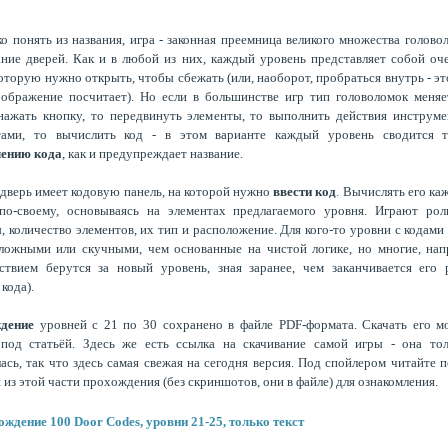
ко понять из названия, игра - законная преемница великого множества голово
ние дверей. Как и в любой из них, каждый уровень представляет собой о
которую нужно открыть, чтобы сбежать (или, наоборот, пробраться внутрь - эт
ображение посчитает). Но если в большинстве игр тип головоломок меняе
ажать кнопку, то передвинуть элементы, то выполнить действия инструм
тами, то вычислить код - в этом варианте каждый уровень сводится т
лению кода
, как и предупреждает название.
дверь имеет кодовую панель, на которой нужно
ввести код
. Вычислять его ка
по-своему, основываясь на элементах предлагаемого уровня. Играют роль
, количество элементов, их тип и расположение. Для кого-то уровни с кодами
ложными или скучными, чем основанные на чистой логике, но многие, нап
ствием берутся за новый уровень, зная заранее, чем заканчивается его
кода).
ждение
уровней с 21 по 30 сохранено в файле PDF-формата. Скачать его 
 под статьёй. Здесь же есть ссылка на скачивание самой игры - она тол
ась, так что здесь самая свежая на сегодня версия. Под спойлером читайте 
 из этой части прохождения (без скриншотов, они в файле) для ознакомления.
ждение 100 Door Codes, уровни 21-25, только текст