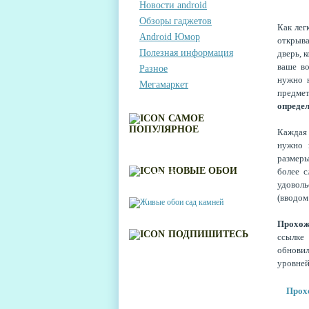
Новости android
Обзоры гаджетов
Как лег
Android Юмор
открыва
Полезная информация
дверь, 
ваше во
Разное
нужно н
Мегамаркет
предме
опреде
САМОЕ
ПОПУЛЯРНОЕ
Каждая 
нужно 
размеры
ЖИВЫЕ ОБОИ САД
НОВЫЕ ОБОИ
более с
КАМНЕЙ
удоволь
(вводом 
Прохо
ПОДПИШИТЕСЬ
ссылке
обновил
уровней
Прохо