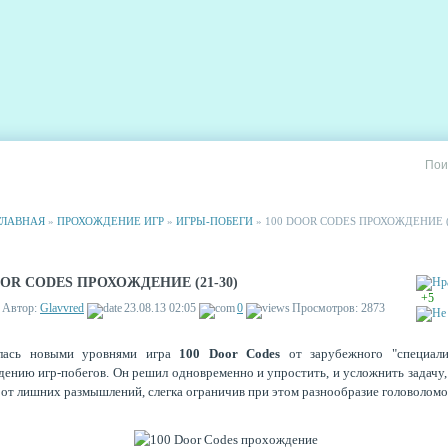
РИИ
СТАТИСТИКА
РЕКЛАМА НА САЙТЕ
ГЛАВНАЯ
»
ПРОХОЖДЕНИЕ ИГР
»
ИГРЫ-ПОБЕГИ
» 100 DOOR CODES ПРОХОЖДЕНИЕ (
OOR CODES ПРОХОЖДЕНИЕ (21-30)
+5
Автор:
Glavvred
23.08.13 02:05
0
Просмотров: 2873
лась новыми уровнями игра
100 Door Codes
от зарубежного "специали
ению игр-побегов. Он решил одновременно и упростить, и усложнить задачу,
 от лишних размышлений, слегка ограничив при этом разнообразие головоломо