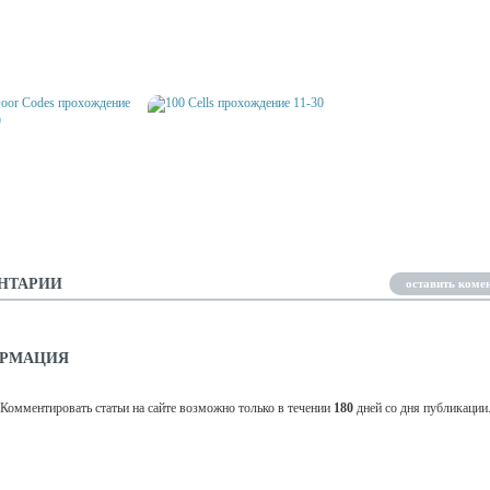
MBIES 2
ENDLESS ESCAPE
100 ZOMBIES ПРОХОЖ
ДЕНИЕ (111-120)
ПРОХОЖДЕНИЕ (61-71)
(71-74)
OOR CODES
100 CELLS ПРОХОЖДЕНИЕ 11-
ЖДЕНИЕ (1-20)
30
НТАРИИ
оставить коме
РМАЦИЯ
Комментировать статьи на сайте возможно только в течении
180
дней со дня публикации