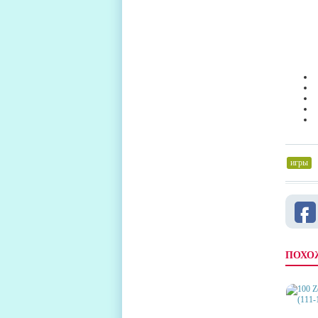
игры
,
ПОХО