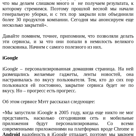
что мы делаем слишком много и не получаем результата, к
которому стремимся. Поэтому прошлой весной мы начали
генеральную уборки, и с тех пор закрыли или объединили
более 30 продуктов компании. Сегодня мы анонсируем еще
несколько закрытий».
Давайте помянем, точнее, припомним, что позволяли делать
эти сервисы, и за что они попали в немилость великого
поисковика. Начнем с самого полезного из них.
iGoogle
iGoogle – персонализированная домашняя страница. На ней
размещались желаемые гаджеты, ленты новостей, она
настраивалась по вкусу пользователя. Тем, кто до сих пор
пользовался ей постоянно, закрытие сервиса будет не по
вкусу. Но – прогресс есть прогресс.
Об этом сервисе Мэтт рассказал следующее:
«Мы запустили iGoogle в 2005 году, когда еще никто не мог
представить, насколько сегодняшняя сеть и мобильные
приложения будут персонализированы. Со всеми
современными приложениями на платформах вроде Chrome и
Android
надобность в iGoogle отпадает, поэтому мы закроем