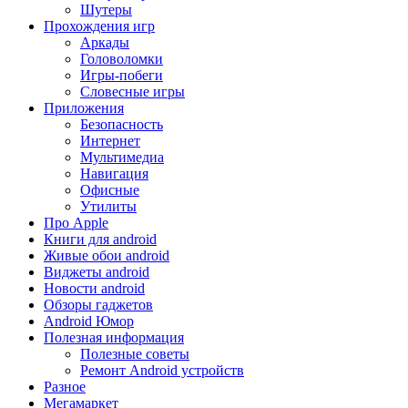
Шутеры
Прохождения игр
Аркады
Головоломки
Игры-побеги
Словесные игры
Приложения
Безопасность
Интернет
Мультимедиа
Навигация
Офисные
Утилиты
Про Apple
Книги для android
Живые обои android
Виджеты android
Новости android
Обзоры гаджетов
Android Юмор
Полезная информация
Полезные советы
Ремонт Android устройств
Разное
Мегамаркет