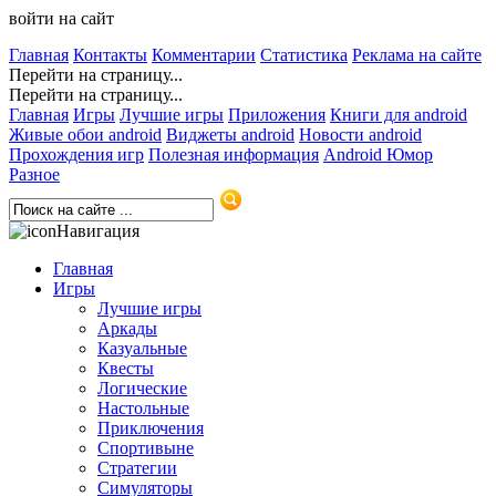
войти на сайт
Главная
Контакты
Комментарии
Статистика
Реклама на сайте
Перейти на страницу...
Перейти на страницу...
Главная
Игры
Лучшие игры
Приложения
Книги для android
Живые обои android
Виджеты android
Новости android
Прохождения игр
Полезная информация
Android Юмор
Разное
Навигация
Главная
Игры
Лучшие игры
Аркады
Казуальные
Квесты
Логические
Настольные
Приключения
Спортивыне
Стратегии
Симуляторы