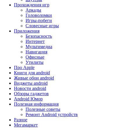
Прохождения игр
Аркады
Головоломки
Игры-побеги
Словесные игры
Приложения
Безопасность
Интернет
Мультимедиа
Навигация
Офисные
Утилиты
Про Apple
Книги для android
Живые обои android
Виджеты android
Новости android
Обзоры гаджетов
Android Юмор
Полезная информация
Полезные советы
Ремонт Android устройств
Разное
Мегамаркет