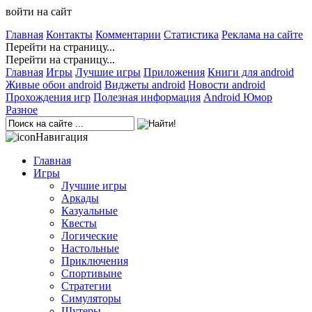
войти на сайт
Главная
Контакты
Комментарии
Статистика
Реклама на сайте
Перейти на страницу...
Перейти на страницу...
Главная
Игры
Лучшие игры
Приложения
Книги для android
Живые обои android
Виджеты android
Новости android
Прохождения игр
Полезная информация
Android Юмор
Разное
Навигация
Главная
Игры
Лучшие игры
Аркады
Казуальные
Квесты
Логические
Настольные
Приключения
Спортивыне
Стратегии
Симуляторы
Шутеры