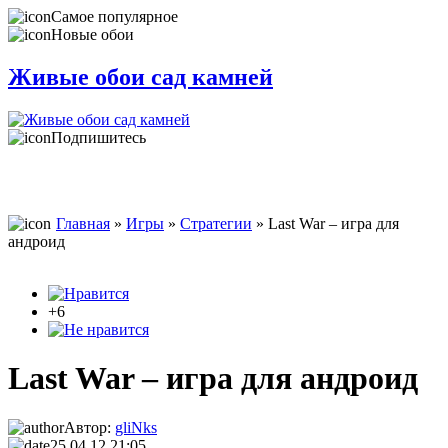
Самое популярное
Новые обои
Живые обои сад камней
Подпишитесь
Главная
»
Игры
»
Стратегии
» Last War – игра для
андроид
+6
Last War – игра для андроид
Автор:
gliNks
25.04.12 21:05