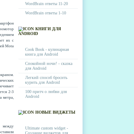
WordBrain ответы 11-20
WordBrain ответы 1-10
мартфон
бромотор
КНИГИ ДЛЯ
ANDROID
едением
ает их с
лей Mota
Cook Book - кулинарная
книга для Android
Спокойной ночи! - сказка
для Android
краном.
Легкий способ бросить
зических
курить для Android
печивает
тся 2-3
100 притч о любви для
Android
а метра,
НОВЫЕ ВИДЖЕТЫ
я между
Ultimate custom widget -
ставили
Создание виджетов для