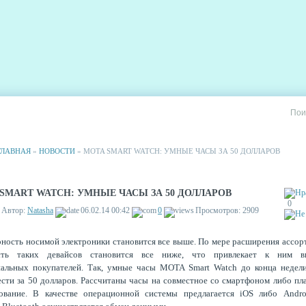
РИИ
СТАТИСТИКА
РЕКЛАМА НА САЙТЕ
ГЛАВНАЯ
»
НОВОСТИ
» MOTA SMART WATCH: УМНЫЕ ЧАСЫ ЗА 50 ДОЛЛАРОВ
SMART WATCH: УМНЫЕ ЧАСЫ ЗА 50 ДОЛЛАРОВ
0
Автор:
Natasha
06.02.14 00:42
0
Просмотров: 2909
ность носимой электроники становится все выше. По мере расширения ассор
сть таких девайсов становится все ниже, что привлекает к ним в
иальных покупателей. Так, умные часы MOTA Smart Watch до конца недел
сти за 50 долларов. Рассчитаны часы на совместное со смартфоном либо п
зование. В качестве операционной системы предлагается iOS либо Andro