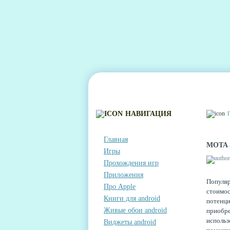
ГЛАВНАЯ
КОНТАКТЫ
КОММЕНТА
НАВИГАЦИЯ
Главная
MOTA 
Игры
Прохождения игр
Приложения
Популяр
Про Apple
стоимо
Книги для android
потенц
Живые обои android
приобре
исполь
Виджеты android