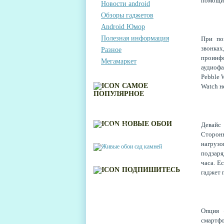
помощи 
Новости android
Обзоры гаджетов
Android Юмор
Полезная информация
При п
звонках
Разное
проинф
Мегамаркет
аудиофа
Pebble 
САМОЕ
Watch н
ПОПУЛЯРНОЕ
ЖИВЫЕ ОБОИ САД
НОВЫЕ ОБОИ
Девайс
КАМНЕЙ
Сторонн
нагрузо
подзар
часа. Е
ПОДПИШИТЕСЬ
гаджет 
Опция 
смартф