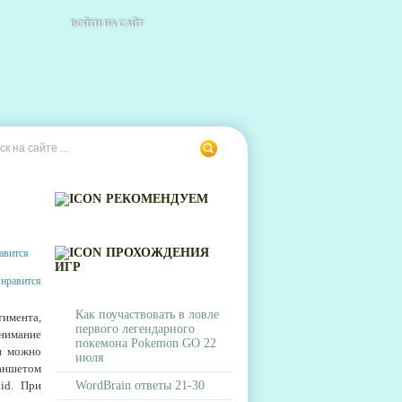
ВОЙТИ НА САЙТ
РЕКОМЕНДУЕМ
ПРОХОЖДЕНИЯ
ИГР
Как поучаствовать в ловле
тимента,
первого легендарного
нимание
покемона Pokemon GO 22
и можно
июля
ланшетом
id. При
WordBrain ответы 21-30