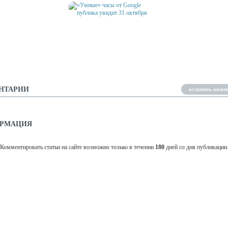
«УМНЫЕ» ЧАСЫ ОТ GOOGLE
ЫЕ ЧАСЫ" СМЕНЯТ
ПУБЛИКА УВИДИТ 31
ЬНЫЕ СМАРТФОНЫ?
ОКТЯБРЯ
НТАРИИ
оставить коме
РМАЦИЯ
Комментировать статьи на сайте возможно только в течении
180
дней со дня публикации