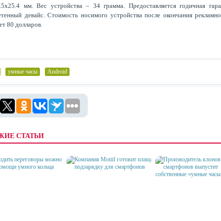
.5х25.4 мм. Вес устройства – 34 грамма. Предоставляется годичная гар
тенный девайс. Стоимость носимого устройства после окончания рекламн
ет 80 долларов.
,
умные часы
,
Android
ЖИЕ СТАТЬИ
КОМПАНИЯ MOTIIF
ПРОИЗВОДИТЕЛЬ КЛО
ОДИТЬ ПЕРЕГОВОРЫ
ГОТОВИТ ПЛАЩ-
СМАРТФОНОВ ВЫПУС
О ПРИ ПОМОЩИ
ПОДЗАРЯДКУ ДЛЯ
СОБСТВЕННЫЕ «УМН
ГО КОЛЬЦА
СМАРТФОНОВ
ЧАСЫ»