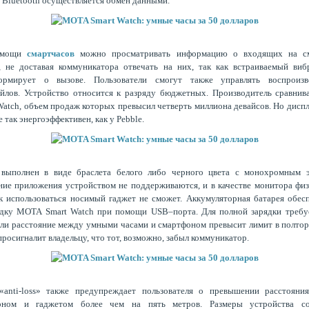
Bluetooth осуществляется обмен данными.
омощи
смартчасов
можно просматривать информацию о входящих на с
, не доставая коммуникатора отвечать на них, так как встраиваемый ви
ормирует о вызове. Пользователи смогут также управлять воспроизв
йлов. Устройство относится к разряду бюджетных. Производитель сравнив
Watch, объем продаж которых превысил четверть миллиона девайсов. Но дисп
е так энергоэффективен, как у Pebble.
 выполнен в виде браслета белого либо черного цвета с монохромным э
ие приложения устройством не поддерживаются, и в качестве монитора фи
к использоваться носимый гаджет не сможет. Аккумуляторная батарея обес
ядку MOTA Smart Watch при помощи USB–порта. Для полной зарядки требуе
сли расстояние между умными часами и смартфоном превысит лимит в полтор
просигналит владельцу, что тот, возможно, забыл коммуникатор.
«anti-loss» также предупреждает пользователя о превышении расстояни
оном и гаджетом более чем на пять метров. Размеры устройства со