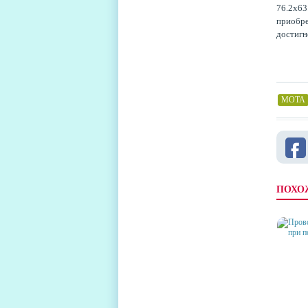
76.2х63
приобре
достигн
MOTA
ПОХО
ПРОВ
МОЖН
УМНО