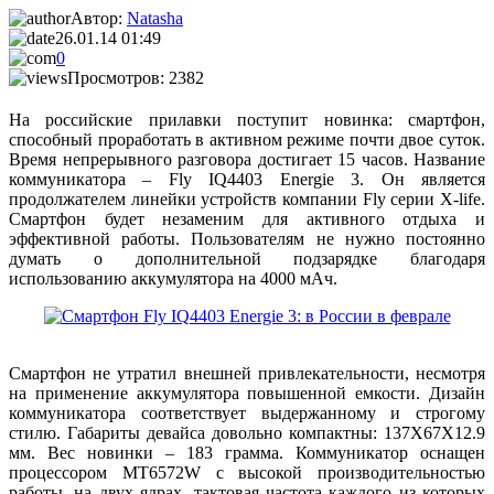
Автор:
Natasha
26.01.14 01:49
0
Просмотров: 2382
На российские прилавки поступит новинка: смартфон,
способный проработать в активном режиме почти двое суток.
Время непрерывного разговора достигает 15 часов. Название
коммуникатора – Fly IQ4403 Energie 3. Он является
продолжателем линейки устройств компании Fly серии X-life.
Смартфон будет незаменим для активного отдыха и
эффективной работы. Пользователям не нужно постоянно
думать о дополнительной подзарядке благодаря
использованию аккумулятора на 4000 мАч.
Смартфон не утратил внешней привлекательности, несмотря
на применение аккумулятора повышенной емкости. Дизайн
коммуникатора соответствует выдержанному и строгому
стилю. Габариты девайса довольно компактны: 137Х67Х12.9
мм. Вес новинки – 183 грамма. Коммуникатор оснащен
процессором MT6572W с высокой производительностью
работы, на двух ядрах, тактовая частота каждого из которых