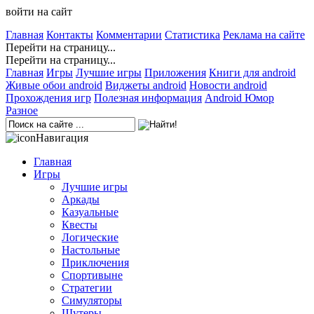
войти на сайт
Главная
Контакты
Комментарии
Статистика
Реклама на сайте
Перейти на страницу...
Перейти на страницу...
Главная
Игры
Лучшие игры
Приложения
Книги для android
Живые обои android
Виджеты android
Новости android
Прохождения игр
Полезная информация
Android Юмор
Разное
Навигация
Главная
Игры
Лучшие игры
Аркады
Казуальные
Квесты
Логические
Настольные
Приключения
Спортивыне
Стратегии
Симуляторы
Шутеры