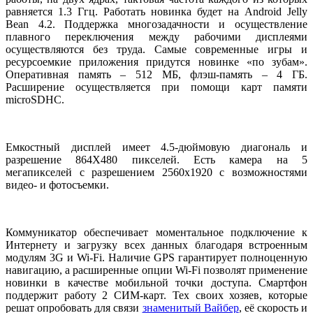
равняется 1.3 Ггц. Работать новинка будет на Android Jelly
Bean 4.2. Поддержка многозадачности и осуществление
плавного переключения между рабочими дисплеями
осуществляются без труда. Самые современные игры и
ресурсоемкие приложения придутся новинке «по зубам».
Оперативная память – 512 МБ, флэш-память – 4 ГБ.
Расширение осуществляется при помощи карт памяти
microSDHC.
Емкостный дисплей имеет 4.5-дюймовую диагональ и
разрешение 864Х480 пикселей. Есть камера на 5
мегапикселей с разрешением 2560х1920 с возможностями
видео- и фотосъемки.
Коммуникатор обеспечивает моментальное подключение к
Интернету и загрузку всех данных благодаря встроенным
модулям 3G и Wi-Fi. Наличие GPS гарантирует полноценную
навигацию, а расширенные опции Wi-Fi позволят применение
новинки в качестве мобильной точки доступа. Смартфон
поддержит работу 2 СИМ-карт. Тех своих хозяев, которые
решат опробовать для связи
знаменитый Вайбер
, её скорость и