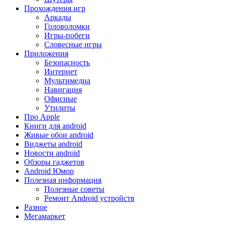
Прохождения игр
Аркады
Головоломки
Игры-побеги
Словесные игры
Приложения
Безопасность
Интернет
Мультимедиа
Навигация
Офисные
Утилиты
Про Apple
Книги для android
Живые обои android
Виджеты android
Новости android
Обзоры гаджетов
Android Юмор
Полезная информация
Полезные советы
Ремонт Android устройств
Разное
Мегамаркет