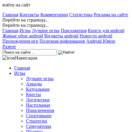
войти на сайт
Главная
Контакты
Комментарии
Статистика
Реклама на сайте
Перейти на страницу...
Перейти на страницу...
Главная
Игры
Лучшие игры
Приложения
Книги для android
Живые обои android
Виджеты android
Новости android
Прохождения игр
Полезная информация
Android Юмор
Разное
Навигация
Главная
Игры
Лучшие игры
Аркады
Казуальные
Квесты
Логические
Настольные
Приключения
Спортивыне
Стратегии
Симуляторы
Шутеры