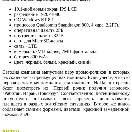
10.1-дюймовый экран IPS LCD
разрешение 1920×1080
ОС Windows RT 8.1
процессор Qualcomm Snapdragon 800, 4 ядра, 2.2ГГц
оперативная память 2ГБ
внутренняя память 32ГБ
слот для MicroSD-карты
связь - LTE
камеры: 6.7MП задняя, 2MП фронтальная
батарея 8000мАч
цвет: чёрный, белый, красный, синий
Сегодня компания выпустила пару промо-роликов, в которых
рассказывает о преимуществах новинки. Если учесть, что это
первая рекламная компания для планшета Nokia, интересно
будет посмотреть их. Первый ролик получил заголовок
"Работай. Играй. Повсюду". Соответственно, потенциальному
покупателю показывают всю прелесть использования
планшета в разных житейских ситуациях. Второе же видео
соблазняет самими формами, цветами, красивой замедленной
съёмкой 2520.
ВИДЕО