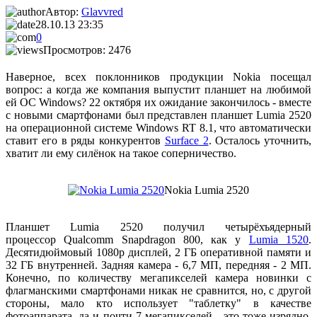
Автор:
Glavvred
28.10.13 23:35
0
Просмотров: 2476
Наверное, всех поклонников продукции Nokia посещал
вопрос: а когда же компания выпустит планшет на любимой
ей ОС Windows? 22 октября их ожидание закончилось - вместе
с новыми смартфонами был представлен планшет Lumia 2520
на операционной системе Windows RT 8.1, что автоматически
ставит его в ряды конкурентов
Surface 2
. Осталось уточнить,
хватит ли ему силёнок на такое соперничество.
Nokia Lumia 2520
Планшет
Lumia 2520 получил четырёхъядерный
процессор
Qualcomm Snapdragon 800, как у
Lumia 1520
.
Десятидюймовый 1080p дисплей, 2 ГБ оперативной памяти и
32 ГБ внутренней. Задняя камера - 6,7 МП, передняя - 2 МП.
Конечно, по количеству мегапикселей камера новинки с
флагманскими смартфонами никак не сравнится, но, с другой
стороны, мало кто использует "таблетку" в качестве
фотоаппарата, да и почти 7 мегапикселей - это тоже изрядно.