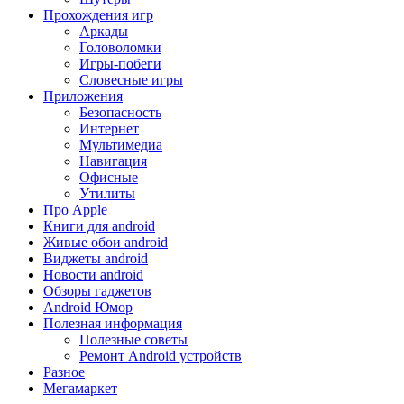
Прохождения игр
Аркады
Головоломки
Игры-побеги
Словесные игры
Приложения
Безопасность
Интернет
Мультимедиа
Навигация
Офисные
Утилиты
Про Apple
Книги для android
Живые обои android
Виджеты android
Новости android
Обзоры гаджетов
Android Юмор
Полезная информация
Полезные советы
Ремонт Android устройств
Разное
Мегамаркет