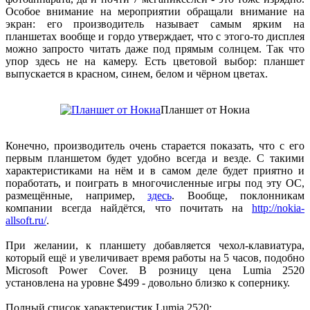
Особое внимание на мероприятии обращали внимание на
экран: его производитель называет самым ярким на
планшетах вообще и гордо утверждает, что с этого-то дисплея
можно запросто читать даже под прямым солнцем. Так что
упор здесь не на камеру. Есть цветовой выбор: планшет
выпускается в красном, синем, белом и чёрном цветах.
Планшет от Нокиа
Конечно, производитель очень старается показать, что с его
первым планшетом будет удобно всегда и везде. С такими
характеристиками на нём и в самом деле будет приятно и
поработать, и поиграть в многочисленные игры под эту ОС,
размещённые, например,
здесь
. Вообще, поклонникам
компании всегда найдётся, что почитать на
http://nokia-
allsoft.ru/
.
При желании, к планшету добавляется чехол-клавиатура,
который ещё и увеличивает время работы на 5 часов, подобно
Microsoft Power Cover. В розницу цена Lumia 2520
установлена на уровне $499 - довольно близко к сопернику.
Полный список характеристик
Lumia 2520: