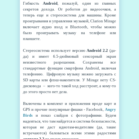
Гибкость
Android
, пожалуй, один из главных
секретов дохода. От роботов до видеоочков, а
теперь еще и стереосистема для машины. Кроме
проигрывания и управления музыкой, Clarion Mirage
включает аудио вход и Bluetooth, чтобы можно
было проигрывать музыку на телефоне или
планшете.
Стереосистема использует версию
Android 2.2
(да-
да) и имеет 6.5-дюймовый сенсорный экран
неизвестного разрешения. Сохранены все
стандартные функции смартфона Android, включая
телефонию. Цифровую музыку можно загружать с
SD карты или флэш-накопителя. У Mirage нету CS-
дисковода – кого-то такой ход расстроит, а кому-то
до этого просто нет дела.
Включены в комплект и приложения вроде карт и
GPS и прочие популярные фишки - Facebook,
Angry
Birds
и показ слайдов с фотографиями. Будем
надеяться, что там найдется и система безопасности,
которая не даст идиотам-водителям (да, такие
встречаются) баловаться всеми этими радостями
андроид 2.2
во время движения.