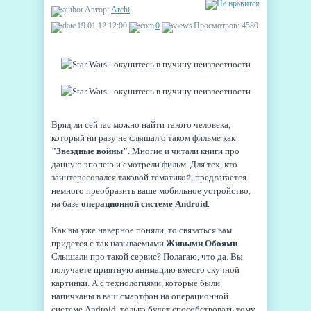
Автор:
Archi
19.01.12 12:00
0
Просмотров: 4580
Вряд ли сейчас можно найти такого человека,
который ни разу не слышал о таком фильме как
"Звездные войны"
. Многие и читали книги про
данную эпопею и смотрели фильм. Для тех, кто
заинтересовался таковой тематикой, предлагается
немного преобразить ваше мобильное устройство,
на базе
операционной системе Android
.
Как вы уже наверное поняли, то связаться вам
придется с так называемыми
Живыми Обоями
.
Слышали про такой сервис? Полагаю, что да. Вы
получаете приятную анимацию вместо скучной
картинки. А с технологиями, которые были
напичканы в ваш смартфон на операционной
системе Android, только будет способствовать тому,