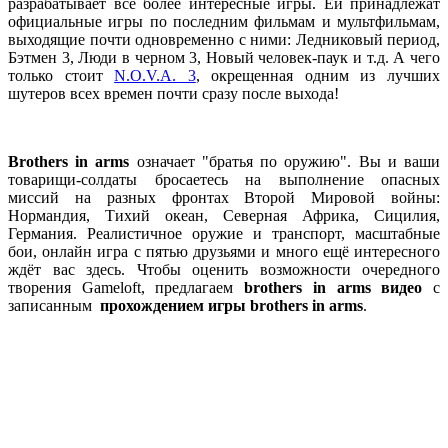
разрабатывает всё более интересные игры. Ей принадлежат
официальные игры по последним фильмам и мультфильмам,
выходящие почти одновременно с ними: Ледниковый период,
Бэтмен 3, Люди в черном 3, Новый человек-паук и т.д. А чего
только стоит
N.O.V.A. 3
, окрещенная одним из лучших
шутеров всех времен почти сразу после выхода!
Вrothers in arms
означает
"братья по оружию". Вы и ваши
товарищи-солдаты бросаетесь на выполнение опасных
миссий на разных фронтах Второй Мировой войны:
Нормандия, Тихий океан, Северная Африка, Сицилия,
Германия. Реалистичное оружие и транспорт, масштабные
бои, онлайн игра с пятью друзьями и много ещё интересного
ждёт вас здесь. Чтобы оценить возможности очередного
творения Gameloft, предлагаем
brothers in arms видео
с
записанным
прохождением игры brothers in arms
.