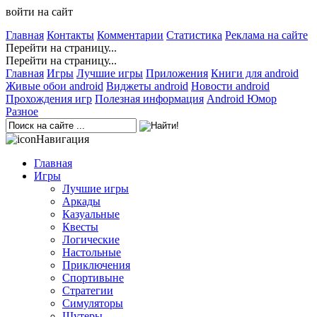
войти на сайт
Главная
Контакты
Комментарии
Статистика
Реклама на сайте
Перейти на страницу...
Перейти на страницу...
Главная
Игры
Лучшие игры
Приложения
Книги для android
Живые обои android
Виджеты android
Новости android
Прохождения игр
Полезная информация
Android Юмор
Разное
Навигация
Главная
Игры
Лучшие игры
Аркады
Казуальные
Квесты
Логические
Настольные
Приключения
Спортивыне
Стратегии
Симуляторы
Шутеры