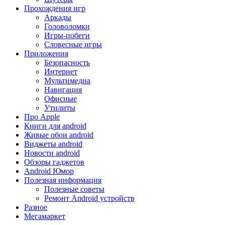
Прохождения игр
Аркады
Головоломки
Игры-побеги
Словесные игры
Приложения
Безопасность
Интернет
Мультимедиа
Навигация
Офисные
Утилиты
Про Apple
Книги для android
Живые обои android
Виджеты android
Новости android
Обзоры гаджетов
Android Юмор
Полезная информация
Полезные советы
Ремонт Android устройств
Разное
Мегамаркет