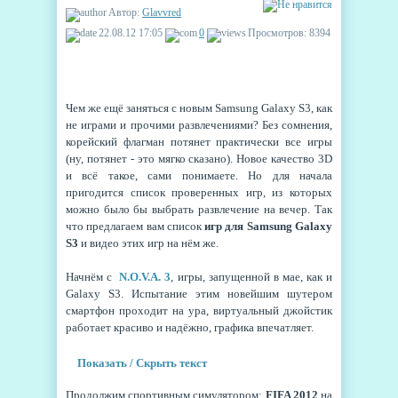
Автор:
Glavvred
22.08.12 17:05
0
Просмотров: 8394
Чем же ещё заняться с новым Samsung Galaxy S3, как
не играми и прочими развлечениями? Без сомнения,
корейский флагман потянет практически все игры
(ну, потянет - это мягко сказано). Новое качество 3D
и всё такое, сами понимаете. Но для начала
пригодится список проверенных игр, из которых
можно было бы выбрать развлечение на вечер. Так
что предлагаем вам список
игр для Samsung Galaxy
S3
и видео этих игр на нём же.
Начнём с
N.O.V.A. 3
, игры, запущенной в мае, как и
Galaxy S3. Испытание этим новейшим шутером
смартфон проходит на ура, виртуальный джойстик
работает красиво и надёжно, графика впечатляет.
Показать / Скрыть текст
Продолжим спортивным симулятором:
FIFA 2012
на