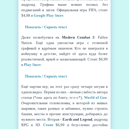
андроид. Графика выше всяких похвал, без
подвисаний и лагов. Официальная игра FIFA, стоит
$4,98 в
Google Play Store
.
Показать / Скрыть текст
Далее полюбуемся на
Modern Combat 3
: Fallen
Nation. Ещё одна увесистая игра с отличной
графикой и ядрёным экшеном. Кто не наигрался в
войнушку в детстве, найдёт её здесь куда более
реалистичной, яркой и захватывающей. Стоит $6,99
в
Play Store
.
Показать / Скрыть текст
Ещё партия игр, на этот раз сразу четыре штуки в
одном видео. Первая из них - личная слабость автора
статьи (*она здесь по блату, тс-с-с*),
World of Goo
.
Очаровательная головоломка, в которой из живых
шариков, таких разных и забавных, нужно строить
башни, мосты и прочие конструкции, добираясь до
нужного места. Вторая -
Earth and Legend
, андроид
RPG в 3D.
Стоит
$6,99 и безусловно достойна