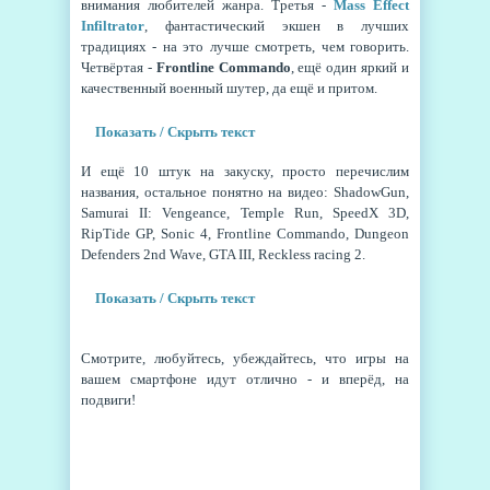
внимания любителей жанра. Третья -
Mass Effect
Infiltrator
, фантастический экшен в лучших
традициях - на это лучше смотреть, чем говорить.
Четвёртая -
Frontline Commando
, ещё один яркий и
качественный военный шутер, да ещё и
притом.
Показать / Скрыть текст
И ещё 10 штук на закуску, просто перечислим
названия, остальное понятно на видео: ShadowGun,
Samurai II: Vengeance, Temple Run, SpeedX 3D,
RipTide GP, Sonic 4, Frontline Commando, Dungeon
Defenders 2nd Wave, GTA III, Reckless racing 2.
Показать / Скрыть текст
Смотрите, любуйтесь, убеждайтесь, что игры на
вашем смартфоне идут отлично - и вперёд, на
подвиги!