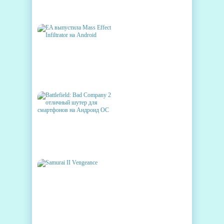
ВСЯ МОЩЬ ПРОЦЕССОРА
NVIDIA’S TEGRA 3
EA ВЫПУСТИЛА MASS
EFFECT INFILTRATOR НА
ANDROID
BATTLEFIELD: BAD COMPANY
2 ОТЛИЧНЫЙ ШУТЕР ДЛЯ
СМАРТФОНОВ НА АНДРОИД
ОС
SAMURAI II VENGEANCE