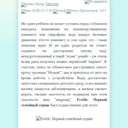
Автор:
Glavvred
16.09.13 17:55
0
Просмотров: 3117
Ни один ребёнок не может устоять перед соблазном
поводить пальчиками по папиному/маминому
планшету или смартфону, ведь каждое неловкое
движение что-то изменяет, и уже одно это - такая
занятная игра! И ни один родитель не станет
отдавать на растерзание своему чаду
неподготовленный к такой "атаке" девайс - уж очень
велик риск получить взамен нерабочий "кирпич". К
счастью, вовсе не обязательно расстраивать своего
кроху грозным "Нельзя!", как и прятаться от него на
время работы с устройством. Ведь достаточно
запустить специальную детскую среду, и все важные
кнопки окажутся заблокированы, и малыш сможет
играть, сколько захочется, не подвергая при этом
опасности ваш "андроид".
Frolik: Первый
семейный сервис
был создан именно для этого.