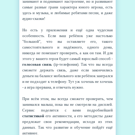
занимают и поднимают настроение, но и развивают
самые разные грани характера юного игрока, есть
здесь и музыка, и любимые ребятами песни, и даже
аудио-сказки!
Но есть у приложения и ещё одна чудесная
особенность. Если ваш ребёнок уже настолько
"большой", что вы оставляете его, такого
самостоятельного и надёжного, одного дома,
никогда не помешает проверить, а как он там. И для
этого у вашего героя будет самый взрослый способ -
голосовая связь
(ip-телефония). Так что вы всегда
сможете держать связь, даже если закончились
деньги на балансе мобильного или ребёнок заигрался
и не подходит к телефону. Тут уж хочешь не хочешь
- а игра прервана, и отвечать нужно.
При всём этом, вы всегда сможете проверить, чем
занимался малыш, пока вы не смотрели на дисплей.
Сервис поделится с вами подробнейшей
статистикой
его активности, а его методисты даже
предложат свои рекомендации, исходя из этих
данных. Так что развитие и обучение пойдёт ещё
активнее.