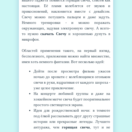
вашего гаджета появится горящая свеча, совсем как
настоящая. Её пламя колеблется от звуков и
прикосновений, наклоняется вместе с девайсом.
Свечу можно потушить пальцем и даже задуть.
Немного тренировки - и можно поражать
окружающих, задувая электронную свечу. А всего-
то нужно
скачать Свечу
и хорошенько дунуть в
микрофон.
Областей применения такого, на первый взгляд,
бесполезного, приложения можно найти множество,
имея хоть немного фантазии. Вот несколько идей:
Дойти после просмотра фильма ужасов
ночью до кровати с колеблющимся огоньком
свечи в руки, вздрагивая от каждого шороха -
уже целое приключение.
На концерте любимой группы и даже на
хоккейном матче свеча будет пооригинальнее
простого светящегося экрана.
Идея для рождественской ночи: в темноте
под ёлкой рассказывать друг другу страшные
истории или прекрасные легенды. Лучшего
антуража, чем
горящая свеча
, тут и не