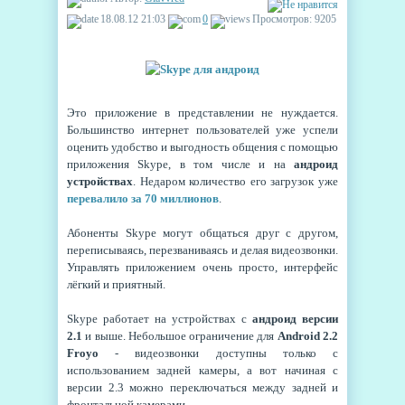
18.08.12 21:03
0
Просмотров: 9205
Это приложение в представлении не нуждается.
Большинство интернет пользователей уже успели
оценить удобство и выгодность общения с помощью
приложения Skype, в том числе и на
андроид
устройствах
. Недаром количество его загрузок уже
перевалило за 70 миллионов
.
Абоненты Skype могут общаться друг с другом,
переписываясь, перезваниваясь и делая видеозвонки.
Управлять приложением очень просто, интерфейс
лёгкий и приятный.
Skype работает на устройствах с
андроид версии
2.1
и выше. Небольшое ограничение для
Android 2.2
Froyo
- видеозвонки доступны только с
использованием задней камеры, а вот начиная с
версии 2.3 можно переключаться между задней и
фронтальной камерами.