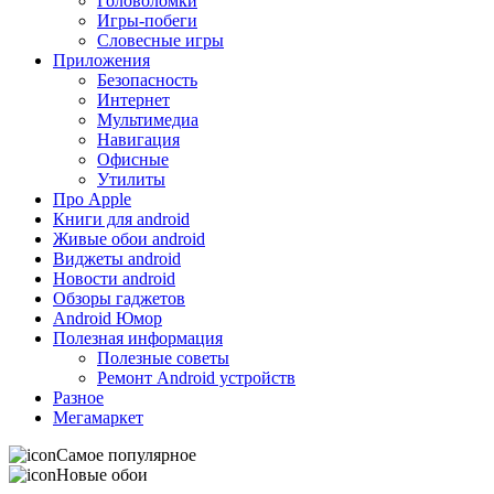
Головоломки
Игры-побеги
Словесные игры
Приложения
Безопасность
Интернет
Мультимедиа
Навигация
Офисные
Утилиты
Про Apple
Книги для android
Живые обои android
Виджеты android
Новости android
Обзоры гаджетов
Android Юмор
Полезная информация
Полезные советы
Ремонт Android устройств
Разное
Мегамаркет
Самое популярное
Новые обои