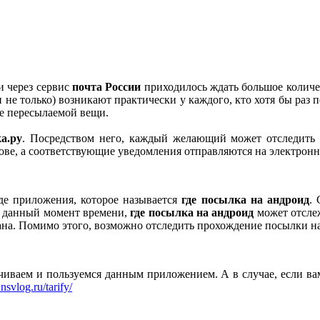
и через сервис
почта России
приходилось ждать большое количес
не только) возникают практически у каждого, кто хотя бы раз 
ие пересылаемой вещи.
а.ру
. Посредством него, каждый желающий может отследить 
ве, а соответствующие уведомления отправляются на электронн
де приложения, которое называется
где посылка на андроид
. 
а данный момент времени,
где посылка на андроид
может отсле
ана. Помимо этого, возможно отследить прохождение посылки на
ачиваем и пользуемся данным приложением. А в случае, если в
nsvlog.ru/tarify/