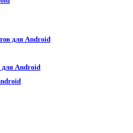
oid
етов для Android
 для Android
ndroid