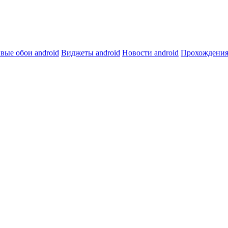
вые обои android
Виджеты android
Новости android
Прохождения