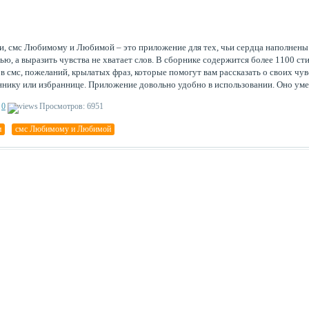
, смс Любимому и Любимой – это приложение для тех, чьи сердца наполнены
ю, а выразить чувства не хватает слов. В сборнике содержится более 1100 ст
в смс, пожеланий, крылатых фраз, которые помогут вам рассказать о своих чу
ннику или избраннице. Приложение довольно удобно в использовании. Оно уме
инать выбранное вами пожелание или стих, устраняя тем самым необходимост
0
Просмотров: 6951
ивать его по-новому. Его текст вы сможете скопировать, отправить в
и
,
смс Любимому и Любимой