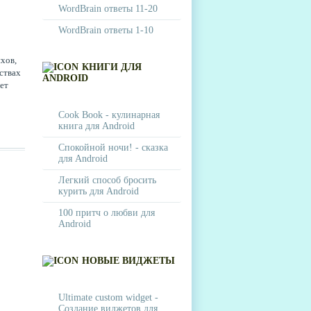
WordBrain ответы 11-20
WordBrain ответы 1-10
ихов,
КНИГИ ДЛЯ
вствах
ANDROID
ет
ь
Cook Book - кулинарная
книга для Android
Спокойной ночи! - сказка
для Android
Легкий способ бросить
курить для Android
100 притч о любви для
Android
НОВЫЕ ВИДЖЕТЫ
Ultimate custom widget -
Создание виджетов для