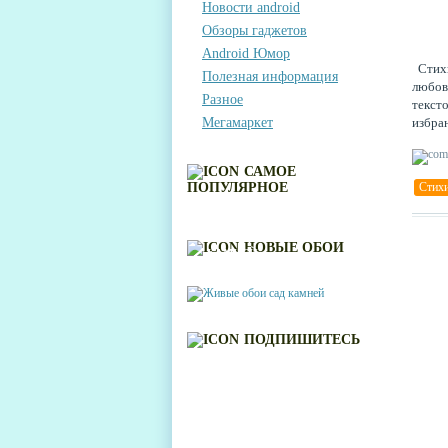
Новости android
Обзоры гаджетов
Android Юмор
Стихи
Полезная информация
любовь
Разное
тексто
Мегамаркет
избра
запом
разыск
САМОЕ
ПОПУЛЯРНОЕ
Стих
ЖИВЫЕ ОБОИ САД
НОВЫЕ ОБОИ
КАМНЕЙ
ПОДПИШИТЕСЬ