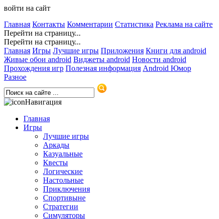
войти на сайт
Главная
Контакты
Комментарии
Статистика
Реклама на сайте
Перейти на страницу...
Перейти на страницу...
Главная
Игры
Лучшие игры
Приложения
Книги для android
Живые обои android
Виджеты android
Новости android
Прохождения игр
Полезная информация
Android Юмор
Разное
Навигация
Главная
Игры
Лучшие игры
Аркады
Казуальные
Квесты
Логические
Настольные
Приключения
Спортивыне
Стратегии
Симуляторы