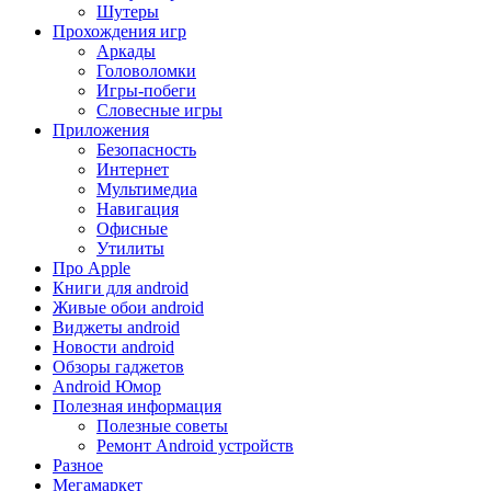
Шутеры
Прохождения игр
Аркады
Головоломки
Игры-побеги
Словесные игры
Приложения
Безопасность
Интернет
Мультимедиа
Навигация
Офисные
Утилиты
Про Apple
Книги для android
Живые обои android
Виджеты android
Новости android
Обзоры гаджетов
Android Юмор
Полезная информация
Полезные советы
Ремонт Android устройств
Разное
Мегамаркет