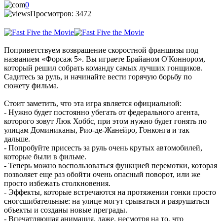
0
Просмотров: 3472
Поприветствуем возвращение скоростной франшизы под
названием «Форсаж 5». Вы играете Брайаном О'Коннором,
который решил собрать команду самых лучших гонщиков.
Садитесь за руль, и начинайте вести горячую борьбу по
сюжету фильма.
Стоит заметить, что эта игра является официальной:
- Нужно будет постоянно убегать от федерального агента,
которого зовут Люк Хоббс, при этом нужно будет гонять по
улицам Доминиканы, Рио-де-Жанейро, Гонконга и так
дальше.
- Попробуйте присесть за руль очень крутых автомобилей,
которые были в фильме.
- Теперь можно воспользоваться функцией перемотки, которая
позволяет еще раз обойти очень опасный поворот, или же
просто избежать столкновения.
- Эффекты, которые встречаются на протяжении гонки просто
сногсшибательные: на улице могут срываться и разрушаться
объекты и созданы новые преграды.
- Впечатляющая анимация, даже, несмотря на то, что