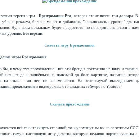
платная версия игры -
Брендомания Pro
, которая стоит почти три доллара. В 
, убрана реклама, больше монет и добавлены "эксклюзивные уровни" для н
анов. Ну, а всем остальным будет предостаточно поводов покопаться в пам
ных уровнях free версии:
Скачать игру Брендомания
дение игры Брендомания
ь бы, к чему тут прохождение - все эти бренды постоянно на виду и такие з
й нет-нет да и запнёшься на знакомой до боли картинке, название котор
ся на языке - ан нет, не вспоминается. На этот случай выкладываем д
мания прохождение
в видеоролике от нежадных геймеров с Youtube.
Скачать прохождение
захочется всё-таки тряхнуть стариной, то к упомянутым выше логотипам СС
товать самую настоящую игру детства, которую недавно портировали на а