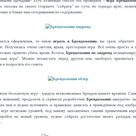
енными брендами? Есть отличный способ это проверить -
игра Брендома
о похожа на своего старшего "собрата" по сути, но гораздо ярче, позит
нию и ближе нам сегодняшним по содержанию.
сается оформления, то начав
играть в Брендоманию
, вы сразу обратите
е. Получилась очень светлая, яркая, просторная игра. Всё очень просто и 
тельно приятно убить время. Кстати,
Брендомания на андроид
позиционируе
льная игра". Можно похвастать перед другом или, наоборот, признаться 
и и попросить его совета.
меем бесплатную игру - кладезь всевозможных брендов нашего времени. Сам
я компаний, продуктов и сервисов разработчик
Брендомании
аккуратно за
их вам и нужно вспомнить и правильно записать в приведённом под изоб
 игре несколько уровней, под завязку заполненных такими привычными кар
пройти на новый уровень, нужно собрать достаточно монет, разгадав м
в.