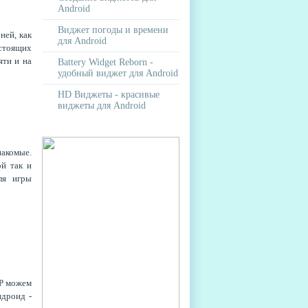
Android
Виджет погоды и времени
ней, как
для Android
астоящих
яти и на
Battery Widget Reborn -
удобный виджет для Android
HD Виджеты - красивые
виджеты для Android
накомые.
ой так и
ля игры
СР можем
ндроид -