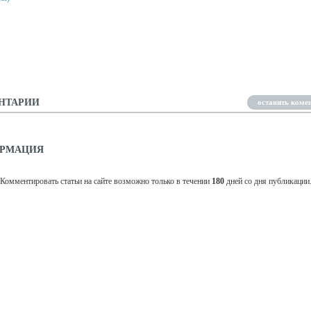
 SLICE ПРОХОЖДЕНИЕ
ТЫ)
ЛОГОТИПЫ СССР ОТВЕТЫ
НТАРИИ
оставить коме
РМАЦИЯ
Комментировать статьи на сайте возможно только в течении
180
дней со дня публикации