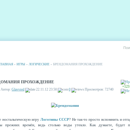
РИИ
СТАТИСТИКА
РЕКЛАМА НА САЙТЕ
ГЛАВНАЯ
»
ИГРЫ
»
ЛОГИЧЕСКИЕ
» БРЕНДОМАНИЯ ПРОХОЖДЕНИЕ
ДОМАНИЯ ПРОХОЖДЕНИЕ
+123
Автор:
Glavvred
22.11.12 23:50
0
Просмотров: 72740
е ностальгическую игру
Логотипы СССР
? Не так-то просто вспомнить и отга
пы прежних времён, ведь столько воды утекло. Как думаете, будет 