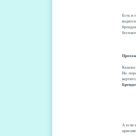
Есть и 
водится
брендом
бесплат
Прохож
Казалос
Но поро
вертит
Брендо
А если 
присове