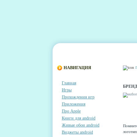
ГЛАВНАЯ
КОНТАКТЫ
КОММЕНТА
НАВИГАЦИЯ
Главная
БРЕН
Игры
Прохождения игр
Приложения
Про Apple
Книги для android
Живые обои android
Помнит
логоти
Виджеты android