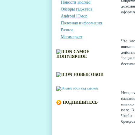
соврем
Новости android
довольн
Обзоры гаджетов
оформле
Android Юмор
Полезная информация
Разное
Мегамаркет
Что ка
внимани
САМОЕ
действи
ПОПУЛЯРНОЕ
"социа
бессили
ЖИВЫЕ ОБОИ САД
НОВЫЕ ОБОИ
КАМНЕЙ
Итак, и
названи
ПОДПИШИТЕСЬ
именно 
поле. В
Чтобы 
брендо