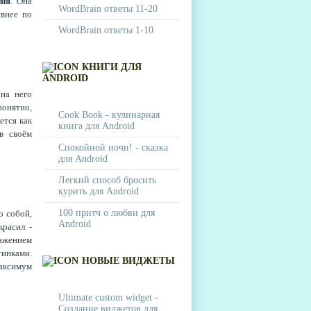
ния
. Она
WordBrain ответы 11-20
ивнее по
WordBrain ответы 1-10
КНИГИ ДЛЯ
ANDROID
 на него
понятно,
Cook Book - кулинарная
тся как
книга для Android
в своём
Спокойной ночи! - сказка
для Android
Легкий способ бросить
курить для Android
100 притч о любви для
о собой,
Android
красил -
ражением
тинками.
НОВЫЕ ВИДЖЕТЫ
аксимум
Ultimate custom widget -
Создание виджетов для