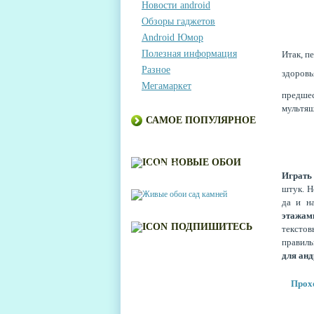
Новости android
Обзоры гаджетов
Android Юмор
Полезная информация
Итак, п
Разное
здоровь
Мегамаркет
предшес
мультяш
САМОЕ ПОПУЛЯРНОЕ
ЖИВЫЕ ОБОИ САД
НОВЫЕ ОБОИ
КАМНЕЙ
Играть 
штук. Н
да и н
этажам
ПОДПИШИТЕСЬ
тексто
правиль
для ан
Прохо