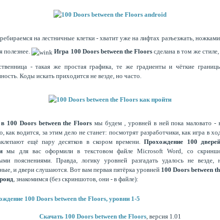
еребираемся на лестничные клетки - хватит уже на лифтах разъезжать, ножками
я полезнее.
Игра 100 Doors between the Floors
сделана в том же стиле, 
твенница - такая же простая графика, те же градиенты и чёткие границ
ность. Коды искать приходится не везде, но часто.
в 100 Doors between the Floors
мы будем , уровней в ней пока маловато - 
о, как водится, за этим дело не станет: посмотрят разработчики, как игра в хо
аклепают ещё пару десятков в скором времени.
Прохождение
100 двере
и
мы для вас оформили в текстовом файле Microsoft Word, со скринш
выми пояснениями. Правда, логику уровней разгадать удалось не везде, 
ные, и двери слушаются. Вот вам первая пятёрка уровней
100 Doors between th
дроид
, знакомимся (без скриншотов, они - в файле):
ждение 100 Doors between the Floors, уровни 1-5
Скачать 100 Doors between the Floors
, версия 1.01