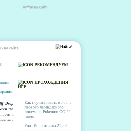
ВОЙТИ НА САЙТ
РЕКОМЕНДУЕМ
Е
ПРОХОЖДЕНИЯ
ИГР
Как поучаствовать в ловле
iff Drop
первого легендарного
ween the
покемона Pokemon GO 22
ьности в
июля
ваемыми
WordBrain ответы 21-30