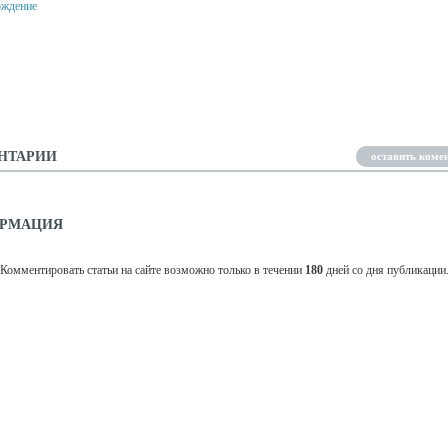
LOORS CHRISTMAS
FLOORS ESCAPE
ОЖДЕНИЕ
ПРОХОЖДЕНИЕ
НТАРИИ
оставить коме
РМАЦИЯ
Комментировать статьи на сайте возможно только в течении
180
дней со дня публикации