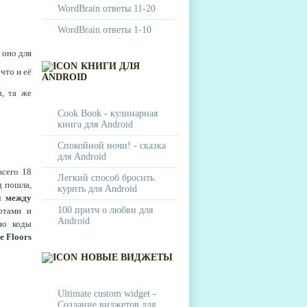
WordBrain ответы 11-20
WordBrain ответы 1-10
 оно для
КНИГИ ДЛЯ
что и её
ANDROID
ы, та же
Cook Book - кулинарная
книга для Android
Спокойной ночи! - сказка
для Android
всего 18
Легкий способ бросить
д пошла,
курить для Android
й между
100 притч о любви для
отами и
Android
но коды
e Floors
НОВЫЕ ВИДЖЕТЫ
Ultimate custom widget -
Создание виджетов для