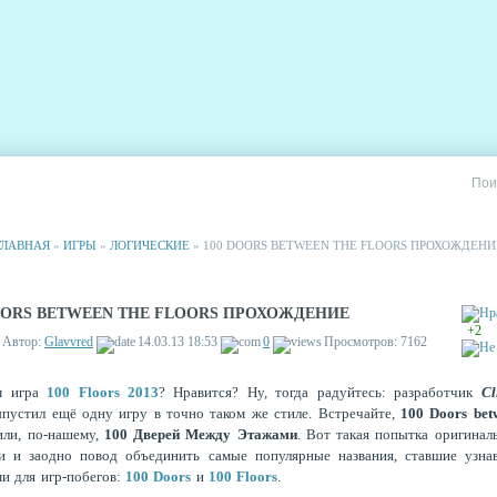
РИИ
СТАТИСТИКА
РЕКЛАМА НА САЙТЕ
ГЛАВНАЯ
»
ИГРЫ
»
ЛОГИЧЕСКИЕ
» 100 DOORS BETWEEN THE FLOORS ПРОХОЖДЕНИ
OORS BETWEEN THE FLOORS ПРОХОЖДЕНИЕ
+2
Автор:
Glavvred
14.03.13 18:53
0
Просмотров: 7162
ам
игра
100 Floors 2013
? Нравится? Ну, тогда радуйтесь: разработчик
Cl
ыпустил ещё одну игру в точно таком же стиле. Встречайте,
100 Doors bet
или, по-нашему,
100 Дверей Между Этажами
. Вот такая попытка оригинал
ии и заодно повод объединить самые популярные названия, ставшие узна
и для игр-побегов:
100 Doors
и
100 Floors
.