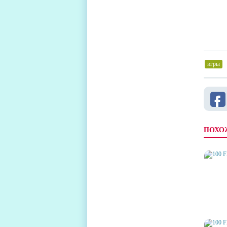
игры
,
ПОХО
100 FL
ПРОХ