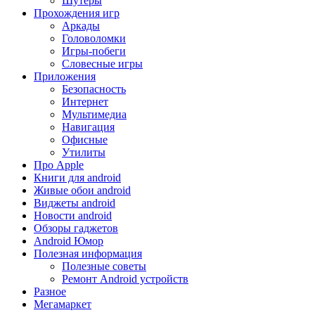
Шутеры
Прохождения игр
Аркады
Головоломки
Игры-побеги
Словесные игры
Приложения
Безопасность
Интернет
Мультимедиа
Навигация
Офисные
Утилиты
Про Apple
Книги для android
Живые обои android
Виджеты android
Новости android
Обзоры гаджетов
Android Юмор
Полезная информация
Полезные советы
Ремонт Android устройств
Разное
Мегамаркет