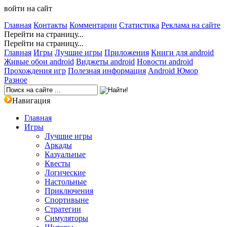
войти на сайт
Главная
Контакты
Комментарии
Статистика
Реклама на сайте
Перейти на страницу...
Перейти на страницу...
Главная
Игры
Лучшие игры
Приложения
Книги для android
Живые обои android
Виджеты android
Новости android
Прохождения игр
Полезная информация
Android Юмор
Разное
Навигация
Главная
Игры
Лучшие игры
Аркады
Казуальные
Квесты
Логические
Настольные
Приключения
Спортивыне
Стратегии
Симуляторы