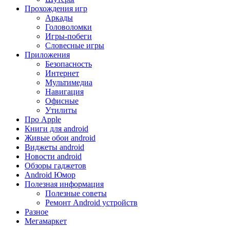
Прохождения игр
Аркады
Головоломки
Игры-побеги
Словесные игры
Приложения
Безопасность
Интернет
Мультимедиа
Навигация
Офисные
Утилиты
Про Apple
Книги для android
Живые обои android
Виджеты android
Новости android
Обзоры гаджетов
Android Юмор
Полезная информация
Полезные советы
Ремонт Android устройств
Разное
Мегамаркет