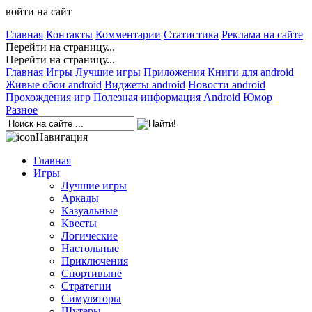
войти на сайт
Главная
Контакты
Комментарии
Статистика
Реклама на сайте
Перейти на страницу...
Перейти на страницу...
Главная
Игры
Лучшие игры
Приложения
Книги для android
Живые обои android
Виджеты android
Новости android
Прохождения игр
Полезная информация
Android Юмор
Разное
Навигация
Главная
Игры
Лучшие игры
Аркады
Казуальные
Квесты
Логические
Настольные
Приключения
Спортивыне
Стратегии
Симуляторы
Шутеры