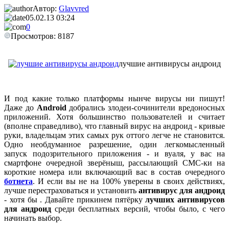
Автор:
Glavvred
05.02.13 03:24
0
Просмотров: 8187
лучшие антивирусы андроид
И под какие только платформы нынче вирусы ни пишут!
Даже до
Android
добрались злодеи-сочинители вредоносных
приложений. Хотя большинство пользователей и считает
(вполне справедливо), что главный вирус на андроид - кривые
руки, владельцам этих самых рук оттого легче не становится.
Одно необдуманное разрешение, один легкомысленный
запуск подозрительного приложения - и вуаля, у вас на
смартфоне очередной зверёныш, рассылающий СМС-ки на
короткие номера или включающий вас в состав очередного
ботнета
. И если вы не на 100% уверены в своих действиях,
лучше перестраховаться и установить
антивирус для андроид
- хотя бы . Давайте прикинем пятёрку
лучших антивирусов
для андроид
среди бесплатных версий, чтобы было, с чего
начинать выбор.