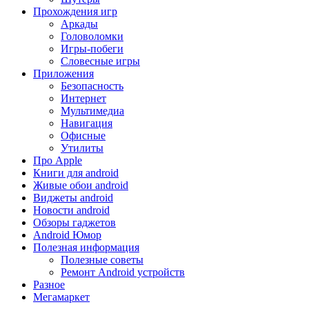
Прохождения игр
Аркады
Головоломки
Игры-побеги
Словесные игры
Приложения
Безопасность
Интернет
Мультимедиа
Навигация
Офисные
Утилиты
Про Apple
Книги для android
Живые обои android
Виджеты android
Новости android
Обзоры гаджетов
Android Юмор
Полезная информация
Полезные советы
Ремонт Android устройств
Разное
Мегамаркет