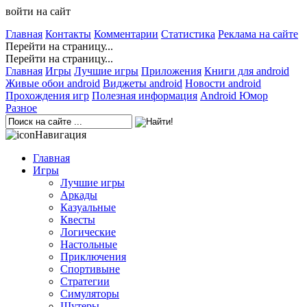
войти на сайт
Главная
Контакты
Комментарии
Статистика
Реклама на сайте
Перейти на страницу...
Перейти на страницу...
Главная
Игры
Лучшие игры
Приложения
Книги для android
Живые обои android
Виджеты android
Новости android
Прохождения игр
Полезная информация
Android Юмор
Разное
Навигация
Главная
Игры
Лучшие игры
Аркады
Казуальные
Квесты
Логические
Настольные
Приключения
Спортивыне
Стратегии
Симуляторы
Шутеры