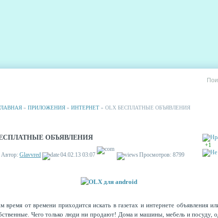
РИИ
СТАТИСТИКА
РЕКЛАМА НА САЙТЕ
ГЛАВНАЯ
»
ПРИЛОЖЕНИЯ
»
ИНТЕРНЕТ
» OLX БЕСПЛАТНЫЕ ОБЪЯВЛЕНИЯ
БЕСПЛАТНЫЕ ОБЪЯВЛЕНИЯ
+1
Автор:
Glavvred
04.02.13 03:07
Просмотров: 8799
м время от времени приходится искать в газетах и интернете объявления ил
бственные. Чего только люди ни продают! Дома и машины, мебель и посуду, 