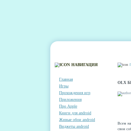
ГЛАВНАЯ
КОНТАКТЫ
КОММЕНТА
НАВИГАЦИЯ
Главная
OLX 
Игры
Прохождения игр
Приложения
Про Apple
Книги для android
Живые обои android
Всем на
Виджеты android
свои со