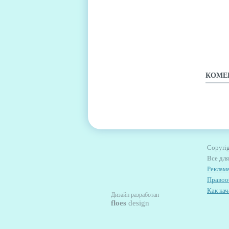
ЧТО Л
IOS?
КОМЕ
Copyrig
Все дл
Реклама
Правоо
Как кач
Дизайн разработан
floes
design