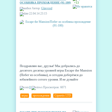
ОСОБНЯКА ПРОХОЖДЕНИЕ (91-100)
+13
Автор:
Glavvred
22.04.14 23:15
Поздравляю вас, друзья! Мы добрались до
десятого десятка уровней игры Escape the Mansion
(Побег из особняка), и сегодня доберёмся до
юбилейного сотого уровня. И не думайте
расстраиваться, ведь пока мы радовались круглому
0
Просмотров: 6071
числу уровней и одолевали последние,
разработчик выпустил обновление, и нам совсем
игры
,
прохождения
,
Gipnetix LTD
не обязательно расставаться с игрой! Но о новых
уровнях позже, а пока спешим к сотому.