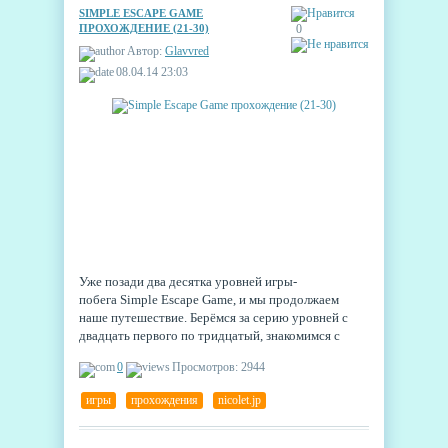
SIMPLE ESCAPE GAME
ПРОХОЖДЕНИЕ (21-30)
0
Автор:
Glavvred
08.04.14 23:03
Уже позади два десятка уровней игры-
побега Simple Escape Game, и мы продолжаем
наше путешествие. Берёмся за серию уровней с
двадцать первого по тридцатый, знакомимся с
новыми головоломками, каждая из которых
0
Просмотров: 2944
решается очень просто и красиво. Вы готовы?
игры
,
прохождения
,
nicolet.jp