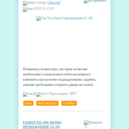
Автор:
Glavvred
10.05.14 15:55
Появилась новая игра, которая позволит
любителям головоломок-побегов немного
изменить настроение поднадоевших задачек,
сменив требование открыть дверь на поиск
запрятанных в комнате ценностей. Игра Can You
0
Просмотров: 6007
Steal It - "Можешь ли ты украсть это" -
рассказывает о приключениях одного честного
игры
,
прохождения
,
CamMax
вора.
EASIEST ESCAPE DOORS
ПРОХОЖДЕНИЕ (11-20)
0