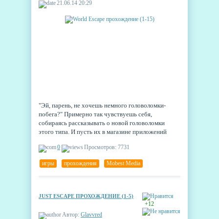
21.06.14 20:29
"Эй, парень, не хочешь немного головоломки-
побега?" Примерно так чувствуешь себя,
собираясь рассказывать о новой головоломки
этого типа. И пусть их в магазине приложений
полным-полно, любовь игроков к играм, в которых
0
Просмотров: 7731
нужно выбираться из комнат, домов, а то и целых
замков, не утихает. Новая игра от разработчика-
игры
,
прохождения
,
Mobest Media
мастера жанра Mobest Media носит имя World
Escape и, как нетрудно догадаться, предлагает в
процессе побега заодно совершить мировое турне,
оказываясь в комнатах с самым разным
JUST ESCAPE ПРОХОЖДЕНИЕ (1-5)
+12
Автор:
Glavvred