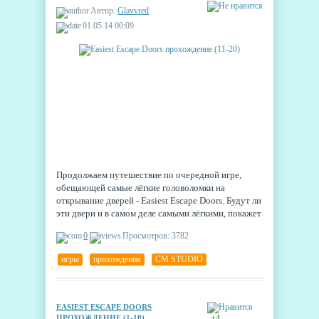
Автор:
Glavvred
01.05.14 00:09
Продолжаем путешествие по очередной игре,
обещающей самые лёгкие головоломки на
открывание дверей - Easiest Escape Doors. Будут ли
эти двери и в самом деле самыми лёгкими, покажет
только время, так что упорно идём вперёд, а
0
Просмотров: 3782
выводы будем делать уже тогда, когда придёт
время гордо оглядываться назад.
игры
,
прохождения
,
CM STUDIO
EASIEST ESCAPE DOORS
ПРОХОЖДЕНИЕ (1-10)
+4