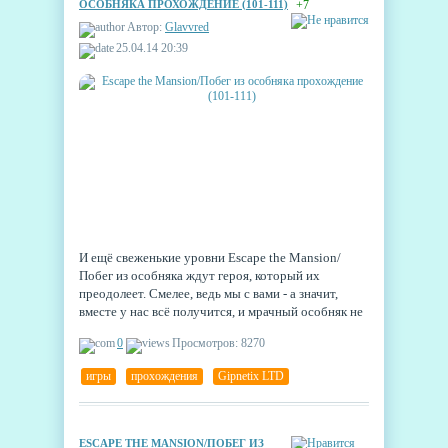
ОСОБНЯКА ПРОХОЖДЕНИЕ (101-111)
+7
Автор:
Glavvred
25.04.14 20:39
И ещё свеженькие уровни Escape the Mansion/
Побег из особняка ждут героя, который их
преодолеет. Смелее, ведь мы с вами - а значит,
вместе у нас всё получится, и мрачный особняк не
сможет задержать нас навсегда.
0
Просмотров: 8270
игры
,
прохождения
,
Gipnetix LTD
ESCAPE THE MANSION/ПОБЕГ ИЗ