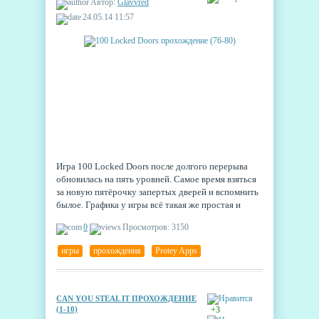
Автор:
Glavvred
24.05.14 11:57
Игра 100 Locked Doors после долгого перерыва
обновилась на пять уровней. Самое время взяться
за новую пятёрочку запертых дверей и вспомнить
былое. Графика у игры всё такая же простая и
приятная, головоломки понятные и даже
0
Просмотров: 3150
интересные.
игры
,
прохождения
,
Protey Apps
CAN YOU STEAL IT ПРОХОЖДЕНИЕ
(1-10)
+3