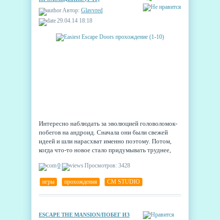
Автор:
Glavvred
29.04.14 18:18
Интересно наблюдать за эволюцией головоломок-
побегов на андроид. Сначала они были свежей
идеей и шли нарасхват именно поэтому. Потом,
когда что-то новое стало придумывать труднее,
разработчики ударились в постоянное усложнение
0
Просмотров: 3428
уровней, так что логику нередко было просто
нереально понять. Теперь же, когда игроки устали
игры
,
прохождения
,
CM STUDIO
от всего этого, в моду вошли "лёгкие" побеги с
простыми и изящными головоломками, с
минимумом действий, необходимых для победы.
Не удивительно, что игра Easiest Escape Doors
ESCAPE THE MANSION/ПОБЕГ ИЗ