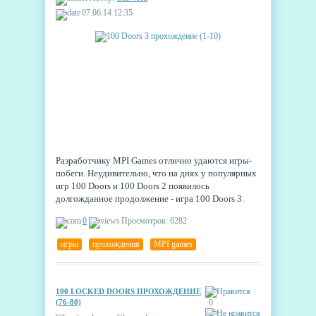
07.06.14 12:35
Разработчику MPI Games отлично удаются игры-
побеги. Неудивительно, что на днях у популярных
игр 100 Doors и 100 Doors 2 появилось
долгожданное продолжение - игра 100 Doors 3.
Сразу располагает к себе отличная графика игры,
0
Просмотров: 6282
что нечасто встречается у многочисленных клонов
"двереоткрывалок". Отправляемся в новое
игры
,
прохождения
,
MPI games
приключение, друзья!
100 LOCKED DOORS ПРОХОЖДЕНИЕ
(76-80)
0