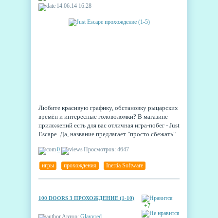
14.06.14 16:28
Любите красивую графику, обстановку рыцарских
времён и интересные головоломки? В магазине
приложений есть для вас отличная игра-побег - Just
Escape. Да, название предлагает "просто сбежать"
из предлагаемых комнат, не заморачиваясь по
0
Просмотров: 4647
поводу того, куда, откуда, почему и зачем мы
бежим.
игры
,
прохождения
,
Inertia Software
100 DOORS 3 ПРОХОЖДЕНИЕ (1-10)
+7
Автор:
Glavvred