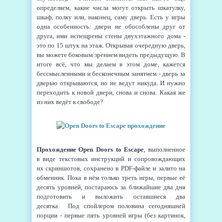
определяем, какие числа могут открыть шкатулку,
шкаф, полку или, наконец, саму дверь. Есть у игры
одна особенность: двери не обособлены друг от
друга, ими испещрены стены двухэтажного дома -
это по 15 штук на этаж. Открывая очередную дверь,
вы можете боковым зрением видеть предыдущую. В
итоге всё, что мы делаем в этом доме, кажется
бессмысленными и бесконечным занятием - дверь за
дверью открываются, но не ведут никуда. И нужно
переходить к новой двери, снова и снова. Какая же
из них ведёт к свободе?
Прохождение
Open Doors to Escape
, выполненное
в виде текстовых инструкций и сопровождающих
их скриншотов, сохранено в PDF-файле и залито на
обменник. Пока в нём только треть игры, первые её
десять уровней, постараюсь за ближайшие два дня
подготовить и выложить оставшиеся два
десятка.
Под спойлером половина сегодняшней
порции - первые пять уровней игры (без картинок,