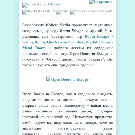
Автор:
Glavvred
19.06.13 01:51
0
Просмотров: 5749
Разработчик
Mobest Media
продолжает неутомимо
создавать одну игру
Room Escape
за другой. У не
успевших ещё "состариться" игр
Room Escape -
Living Room
,
Quick Escape - Office
,
Digital Escape -
Metal Doors
и доброго десятка их сородичей
появилась сестрёнка -
игра
Open Doors to Escape
, а
по-русски - "Открой дверь, чтобы сбежать". Вы
готовы открыть ещё три десятка дверей?
Open Doors to Escape
, как и следовало ожидать,
предлагает дверь за дверью, и каждую можно
открыть, лишь решив головоломку - найдя ключ,
узнав механизм открывания двери, подобрав
цветовой или числовой код. Используем предметы,
комбинируем их, подглядываем в словарь, заметив
английские слова-подсказки (такое
случается),
считаем элементы или как-то ещё