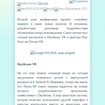
Автор:
Glavvred
20.05.16 22:26
0
Просмотров: 1752
Второй день конференции прошёл спокойнее
первого
в плане новых анонсов. В основном,
разработчики дополняли подробностями
объявленные вчера нововведения. Самое интересное
сегодня рассказали о Daydream VR и приходе Play
Store на Chrome OS.
Daydream VR
На эту тему немало говорили вчера, но сегодня
продолжали появляться детали о виртуальной
реальности в Android N. Например, теперь мы знаем,
что
Nexus 6P
станет первым гаджетом, на основе
которого разрабатываются приложения,
совместимые с Daydream. А ещё запустили систему,
которая позволит использовать другой смартфон в
качестве контроллера вместо не вышедших ещё