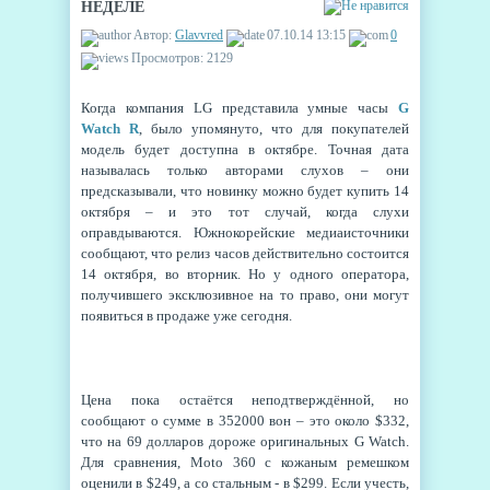
НЕДЕЛЕ
Автор:
Glavvred
07.10.14 13:15
0
Просмотров: 2129
Когда компания LG представила умные часы
G
Watch R
, было упомянуто, что для покупателей
модель будет доступна в октябре. Точная дата
называлась только авторами слухов – они
предсказывали, что новинку можно будет купить 14
октября – и это тот случай, когда слухи
оправдываются. Южнокорейские медиаисточники
сообщают, что релиз часов действительно состоится
14 октября, во вторник. Но у одного оператора,
получившего эксклюзивное на то право, они могут
появиться в продаже уже сегодня.
Цена пока остаётся неподтверждённой, но
сообщают о сумме в 352000 вон – это около $332,
что на 69 долларов дороже оригинальных G Watch.
Для сравнения, Moto 360 с кожаным ремешком
оценили в $249, а со стальным - в $299. Если учесть,