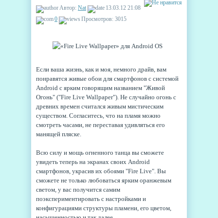
Автор:
Nat
13.03.12 21:08
0
Просмотров: 3015
Если ваша жизнь, как и моя, немного драйв, вам
понравятся живые обои для смартфонов с системой
Android с ярким говорящим названием "Живой
Огонь" ("Fire Live Wallpaper"). Не случайно огонь с
древних времен считался живым мистическим
существом. Согласитесь, что на пламя можно
смотреть часами, не переставая удивляться его
манящей пляске.
Всю силу и мощь огненного танца вы сможете
увидеть теперь на экранах своих Android
смартфонов, украсив их обоями "Fire Live". Вы
сможете не только любоваться ярким оранжевым
светом, у вас получится самим
поэкспериментировать с настройками и
конфигурациями структуры пламени, его цветом,
насыщенностью и так далее.