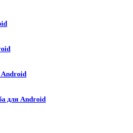
oid
oid
 Android
ба для Android