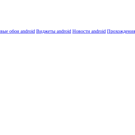
вые обои android
Виджеты android
Новости android
Прохождения