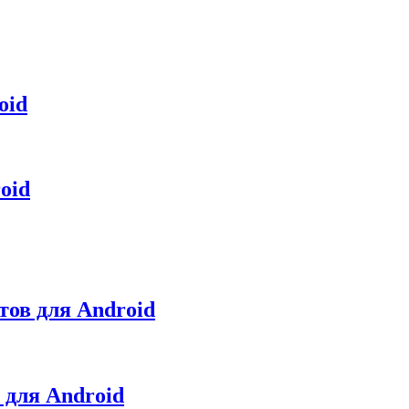
oid
oid
етов для Android
 для Android